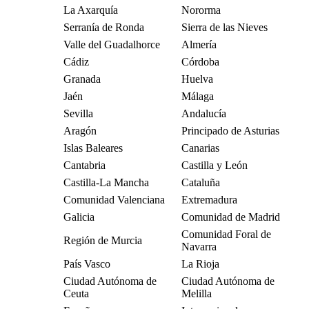
La Axarquía
Nororma
Serranía de Ronda
Sierra de las Nieves
Valle del Guadalhorce
Almería
Cádiz
Córdoba
Granada
Huelva
Jaén
Málaga
Sevilla
Andalucía
Aragón
Principado de Asturias
Islas Baleares
Canarias
Cantabria
Castilla y León
Castilla-La Mancha
Cataluña
Comunidad Valenciana
Extremadura
Galicia
Comunidad de Madrid
Comunidad Foral de
Región de Murcia
Navarra
País Vasco
La Rioja
Ciudad Autónoma de
Ciudad Autónoma de
Ceuta
Melilla