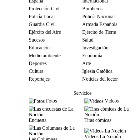
España
Internacional
Protección Civil
Bomberos
Policía Local
Policía Nacional
Guardia Civil
Armada Española
Ejército del Aire
Ejército de Tierra
Sucesos
Salud
Educación
Investigación
Medio ambiente
Economía
Deportes
Arte
Cultura
Iglesia Católica
Reportajes
Noticias del lector
Servicios
Fotos
Vídeos
Encuesta
Tiras cómicas
Vídeos La Noción
Las Columnas