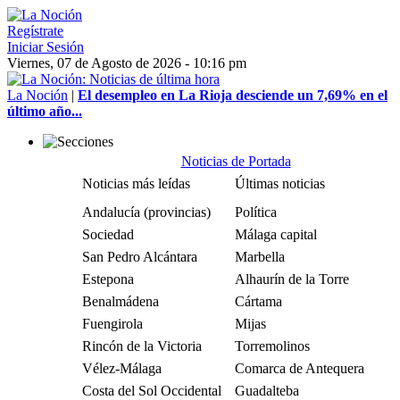
Regístrate
Iniciar Sesión
Viernes, 07 de Agosto de 2026 - 10:16 pm
La Noción
|
El desempleo en La Rioja desciende un 7,69% en el
último año...
Noticias de Portada
Noticias más leídas
Últimas noticias
Andalucía (provincias)
Política
Sociedad
Málaga capital
San Pedro Alcántara
Marbella
Estepona
Alhaurín de la Torre
Benalmádena
Cártama
Fuengirola
Mijas
Rincón de la Victoria
Torremolinos
Vélez-Málaga
Comarca de Antequera
Costa del Sol Occidental
Guadalteba