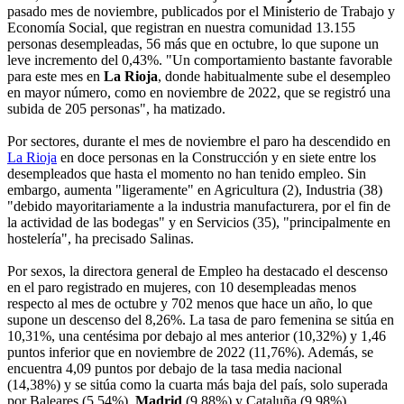
pasado mes de noviembre, publicados por el Ministerio de Trabajo y
Economía Social, que registran en nuestra comunidad 13.155
personas desempleadas, 56 más que en octubre, lo que supone un
leve incremento del 0,43%. "Un comportamiento bastante favorable
para este mes en
La Rioja
, donde habitualmente sube el desempleo
en mayor número, como en noviembre de 2022, que se registró una
subida de 205 personas", ha matizado.
Por sectores, durante el mes de noviembre el paro ha descendido en
La Rioja
en doce personas en la Construcción y en siete entre los
desempleados que hasta el momento no han tenido empleo. Sin
embargo, aumenta "ligeramente" en Agricultura (2), Industria (38)
"debido mayoritariamente a la industria manufacturera, por el fin de
la actividad de las bodegas" y en Servicios (35), "principalmente en
hostelería", ha precisado Salinas.
Por sexos, la directora general de Empleo ha destacado el descenso
en el paro registrado en mujeres, con 10 desempleadas menos
respecto al mes de octubre y 702 menos que hace un año, lo que
supone un descenso del 8,26%. La tasa de paro femenina se sitúa en
10,31%, una centésima por debajo al mes anterior (10,32%) y 1,46
puntos inferior que en noviembre de 2022 (11,76%). Además, se
encuentra 4,09 puntos por debajo de la tasa media nacional
(14,38%) y se sitúa como la cuarta más baja del país, solo superada
por Baleares (5,54%),
Madrid
(9,88%) y Cataluña (9,98%).