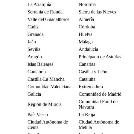
La Axarquía
Nororma
Serranía de Ronda
Sierra de las Nieves
Valle del Guadalhorce
Almería
Cádiz
Córdoba
Granada
Huelva
Jaén
Málaga
Sevilla
Andalucía
Aragón
Principado de Asturias
Islas Baleares
Canarias
Cantabria
Castilla y León
Castilla-La Mancha
Cataluña
Comunidad Valenciana
Extremadura
Galicia
Comunidad de Madrid
Comunidad Foral de
Región de Murcia
Navarra
País Vasco
La Rioja
Ciudad Autónoma de
Ciudad Autónoma de
Ceuta
Melilla