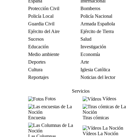
España
Internacional
Protección Civil
Bomberos
Policía Local
Policía Nacional
Guardia Civil
Armada Española
Ejército del Aire
Ejército de Tierra
Sucesos
Salud
Educación
Investigación
Medio ambiente
Economía
Deportes
Arte
Cultura
Iglesia Católica
Reportajes
Noticias del lector
Servicios
Fotos
Vídeos
Encuesta
Tiras cómicas
Vídeos La Noción
Las Columnas