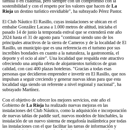
familia o en cuadrilla, pero siempre con un compromiso con la
sostenibilidad y con el respeto por los valores que hacen de
La
Rioja
un destino turístico envidiable", ha subrayado Pérez Pastor.
El Club Náutico El Rasillo, cuyas instalaciones se ubican en el
embalse González Lacasa a 1.000 metros de altitud, iniciaba el
pasado 14 de junio la temporada estival que se extenderá este año
2024 hasta el 31 de agosto para "continuar siendo uno de los
principales atractivos de la sierra de Cameros y de la localidad de El
Rasillo, un municipio que es una referencia en el turismo por sus
increíbles bondades en cuanto a la naturaleza, la gastronomía, el
deporte y el ocio al aire". Una localidad que respalda este atractivo
ofreciendo una amplia oferta de alojamientos turísticos de gran
calidad, con casi 400 plazas hoteleras. "Gracias a todas esas
personas que decidieron emprender e invertir en El Rasillo, que nos
impulsan a seguir creciendo y generar nuevas ideas para que esta
localidad siga siendo un referente a nivel regional y nacional", ha
subrayado Martínez.
Con el objetivo de ofrecer los mejores servicios, este año el
Gobierno de
La Rioja
ha realizado nuevas mejoras en las
instalaciones del Club Náutico, como la adquisición e incorporación
de nuevas tablas de paddle surf, nuevos modelos de hinchables, la
instalación de un nuevo sistema de megafonía inalámbrica por todas
las instalaciones con el que facilitar las tareas de información y