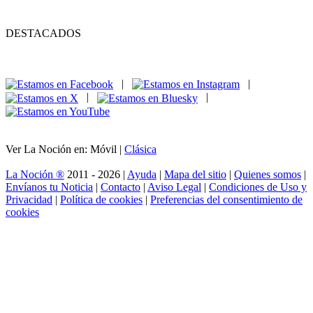
DESTACADOS
|
|
|
|
Ver La Noción en: Móvil |
Clásica
La Noción ®
2011 - 2026 |
Ayuda
|
Mapa del sitio
|
Quienes somos
|
Envíanos tu Noticia
|
Contacto
|
Aviso Legal
|
Condiciones de Uso y
Privacidad
|
Política de cookies
|
Preferencias del consentimiento de
cookies