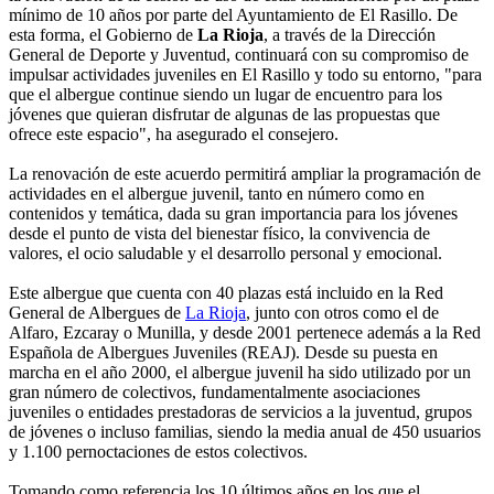
mínimo de 10 años por parte del Ayuntamiento de El Rasillo. De
esta forma, el Gobierno de
La Rioja
, a través de la Dirección
General de Deporte y Juventud, continuará con su compromiso de
impulsar actividades juveniles en El Rasillo y todo su entorno, "para
que el albergue continue siendo un lugar de encuentro para los
jóvenes que quieran disfrutar de algunas de las propuestas que
ofrece este espacio", ha asegurado el consejero.
La renovación de este acuerdo permitirá ampliar la programación de
actividades en el albergue juvenil, tanto en número como en
contenidos y temática, dada su gran importancia para los jóvenes
desde el punto de vista del bienestar físico, la convivencia de
valores, el ocio saludable y el desarrollo personal y emocional.
Este albergue que cuenta con 40 plazas está incluido en la Red
General de Albergues de
La Rioja
, junto con otros como el de
Alfaro, Ezcaray o Munilla, y desde 2001 pertenece además a la Red
Española de Albergues Juveniles (REAJ). Desde su puesta en
marcha en el año 2000, el albergue juvenil ha sido utilizado por un
gran número de colectivos, fundamentalmente asociaciones
juveniles o entidades prestadoras de servicios a la juventud, grupos
de jóvenes o incluso familias, siendo la media anual de 450 usuarios
y 1.100 pernoctaciones de estos colectivos.
Tomando como referencia los 10 últimos años en los que el