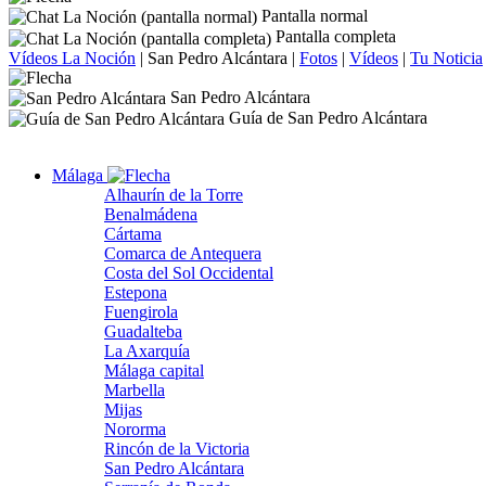
Pantalla normal
Pantalla completa
Vídeos La Noción
|
San Pedro Alcántara
|
Fotos
|
Vídeos
|
Tu Noticia
San Pedro Alcántara
Guía de San Pedro Alcántara
Málaga
Alhaurín de la Torre
Benalmádena
Cártama
Comarca de Antequera
Costa del Sol Occidental
Estepona
Fuengirola
Guadalteba
La Axarquía
Málaga capital
Marbella
Mijas
Nororma
Rincón de la Victoria
San Pedro Alcántara