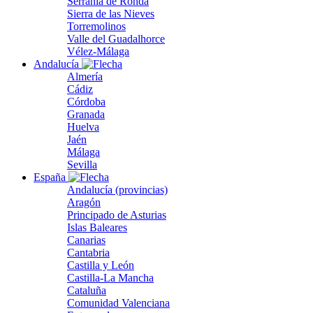
Serranía de Ronda
Sierra de las Nieves
Torremolinos
Valle del Guadalhorce
Vélez-Málaga
Andalucía
Almería
Cádiz
Córdoba
Granada
Huelva
Jaén
Málaga
Sevilla
España
Andalucía (provincias)
Aragón
Principado de Asturias
Islas Baleares
Canarias
Cantabria
Castilla y León
Castilla-La Mancha
Cataluña
Comunidad Valenciana