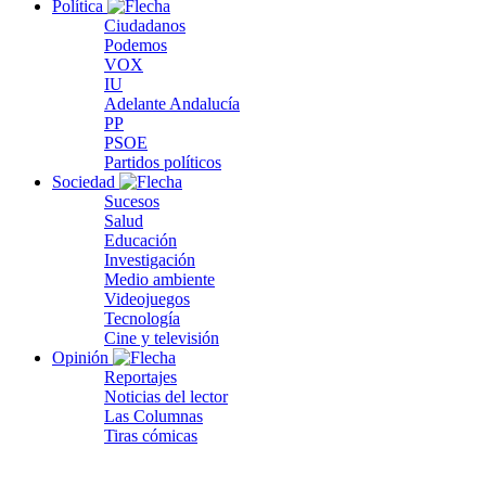
Política
Ciudadanos
Podemos
VOX
IU
Adelante Andalucía
PP
PSOE
Partidos políticos
Sociedad
Sucesos
Salud
Educación
Investigación
Medio ambiente
Videojuegos
Tecnología
Cine y televisión
Opinión
Reportajes
Noticias del lector
Las Columnas
Tiras cómicas