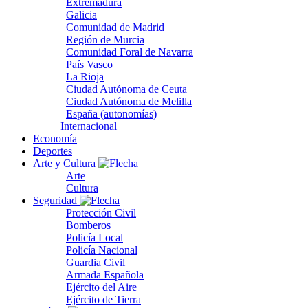
Extremadura
Galicia
Comunidad de Madrid
Región de Murcia
Comunidad Foral de Navarra
País Vasco
La Rioja
Ciudad Autónoma de Ceuta
Ciudad Autónoma de Melilla
España (autonomías)
Internacional
Economía
Deportes
Arte y Cultura
Arte
Cultura
Seguridad
Protección Civil
Bomberos
Policía Local
Policía Nacional
Guardia Civil
Armada Española
Ejército del Aire
Ejército de Tierra