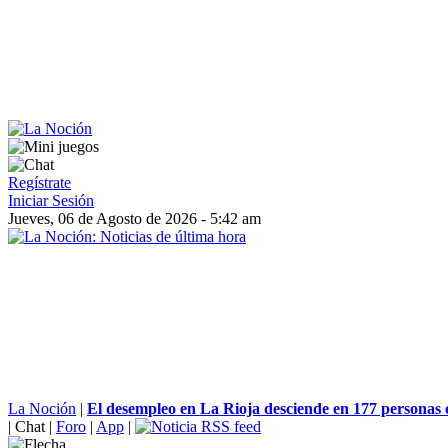
Regístrate
Iniciar Sesión
Jueves, 06 de Agosto de 2026 - 5:42 am
La Noción
|
El desempleo en La Rioja desciende en 177 personas 
|
Chat
|
Foro
|
App
|