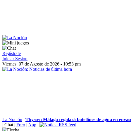
Regístrate
Iniciar Sesión
Viernes, 07 de Agosto de 2026 - 10:53 pm
La Noción
|
Thyssen Málaga regalará botellines de agua en envases
|
Chat
|
Foro
|
App
|