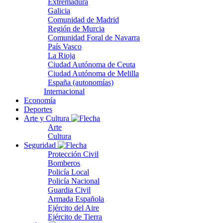
Extremadura
Galicia
Comunidad de Madrid
Región de Murcia
Comunidad Foral de Navarra
País Vasco
La Rioja
Ciudad Autónoma de Ceuta
Ciudad Autónoma de Melilla
España (autonomías)
Internacional
Economía
Deportes
Arte y Cultura
Arte
Cultura
Seguridad
Protección Civil
Bomberos
Policía Local
Policía Nacional
Guardia Civil
Armada Española
Ejército del Aire
Ejército de Tierra