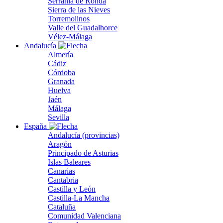
Serranía de Ronda
Sierra de las Nieves
Torremolinos
Valle del Guadalhorce
Vélez-Málaga
Andalucía
Almería
Cádiz
Córdoba
Granada
Huelva
Jaén
Málaga
Sevilla
España
Andalucía (provincias)
Aragón
Principado de Asturias
Islas Baleares
Canarias
Cantabria
Castilla y León
Castilla-La Mancha
Cataluña
Comunidad Valenciana