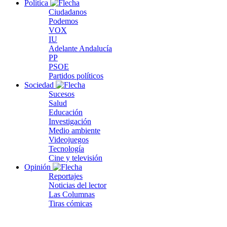
Política
Ciudadanos
Podemos
VOX
IU
Adelante Andalucía
PP
PSOE
Partidos políticos
Sociedad
Sucesos
Salud
Educación
Investigación
Medio ambiente
Videojuegos
Tecnología
Cine y televisión
Opinión
Reportajes
Noticias del lector
Las Columnas
Tiras cómicas