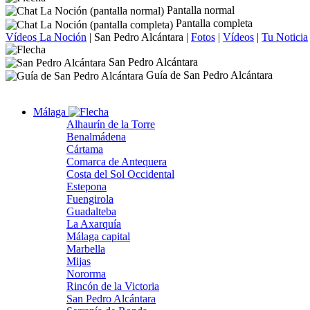
Pantalla normal
Pantalla completa
Vídeos La Noción
|
San Pedro Alcántara
|
Fotos
|
Vídeos
|
Tu Noticia
San Pedro Alcántara
Guía de San Pedro Alcántara
Málaga
Alhaurín de la Torre
Benalmádena
Cártama
Comarca de Antequera
Costa del Sol Occidental
Estepona
Fuengirola
Guadalteba
La Axarquía
Málaga capital
Marbella
Mijas
Nororma
Rincón de la Victoria
San Pedro Alcántara