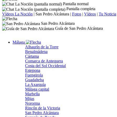
Pantalla normal
Pantalla completa
Vídeos La Noción
|
San Pedro Alcántara
|
Fotos
|
Vídeos
|
Tu Noticia
San Pedro Alcántara
Guía de San Pedro Alcántara
Málaga
Alhaurín de la Torre
Benalmádena
Cártama
Comarca de Antequera
Costa del Sol Occidental
Estepona
Fuengirola
Guadalteba
La Axarquía
Málaga capital
Marbella
Mijas
Nororma
Rincón de la Victoria
San Pedro Alcántara