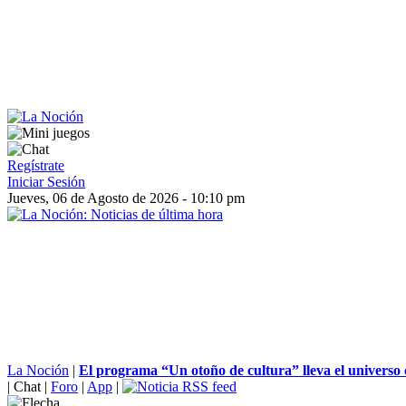
Regístrate
Iniciar Sesión
Jueves, 06 de Agosto de 2026 - 10:10 pm
La Noción
|
El programa “Un otoño de cultura” lleva el universo c
|
Chat
|
Foro
|
App
|