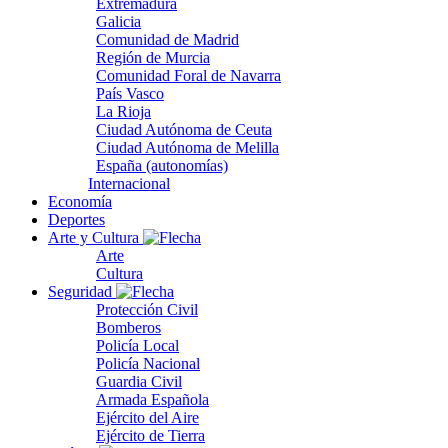
Extremadura
Galicia
Comunidad de Madrid
Región de Murcia
Comunidad Foral de Navarra
País Vasco
La Rioja
Ciudad Autónoma de Ceuta
Ciudad Autónoma de Melilla
España (autonomías)
Internacional
Economía
Deportes
Arte y Cultura
Arte
Cultura
Seguridad
Protección Civil
Bomberos
Policía Local
Policía Nacional
Guardia Civil
Armada Española
Ejército del Aire
Ejército de Tierra