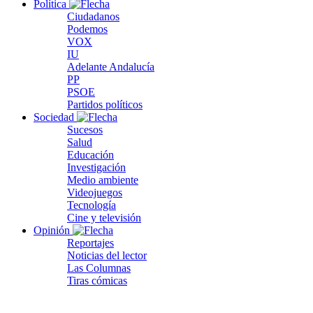
Política
Ciudadanos
Podemos
VOX
IU
Adelante Andalucía
PP
PSOE
Partidos políticos
Sociedad
Sucesos
Salud
Educación
Investigación
Medio ambiente
Videojuegos
Tecnología
Cine y televisión
Opinión
Reportajes
Noticias del lector
Las Columnas
Tiras cómicas