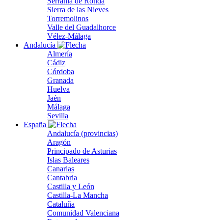
Serranía de Ronda
Sierra de las Nieves
Torremolinos
Valle del Guadalhorce
Vélez-Málaga
Andalucía
Almería
Cádiz
Córdoba
Granada
Huelva
Jaén
Málaga
Sevilla
España
Andalucía (provincias)
Aragón
Principado de Asturias
Islas Baleares
Canarias
Cantabria
Castilla y León
Castilla-La Mancha
Cataluña
Comunidad Valenciana