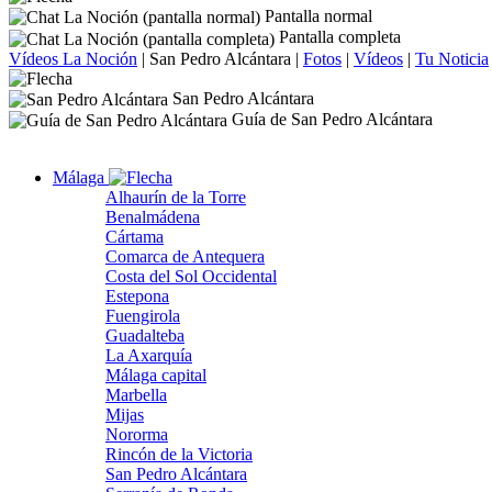
Pantalla normal
Pantalla completa
Vídeos La Noción
|
San Pedro Alcántara
|
Fotos
|
Vídeos
|
Tu Noticia
San Pedro Alcántara
Guía de San Pedro Alcántara
Málaga
Alhaurín de la Torre
Benalmádena
Cártama
Comarca de Antequera
Costa del Sol Occidental
Estepona
Fuengirola
Guadalteba
La Axarquía
Málaga capital
Marbella
Mijas
Nororma
Rincón de la Victoria
San Pedro Alcántara