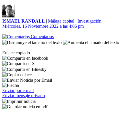
ISMAEL RANDALL
|
Málaga capital
|
Investigación
Miércoles, 16 Noviembre 2022 a las 4:06 pm
Comentarios
Enlace copiado
Enviar por e-mail
Enviar mensaje privado