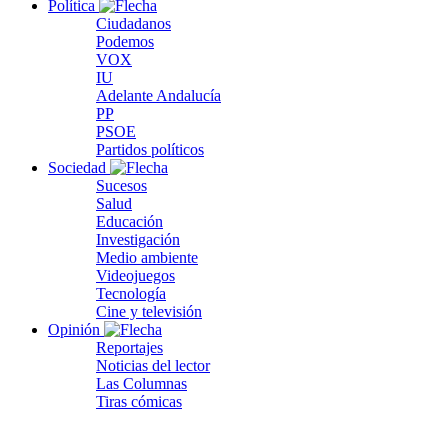
Política
Ciudadanos
Podemos
VOX
IU
Adelante Andalucía
PP
PSOE
Partidos políticos
Sociedad
Sucesos
Salud
Educación
Investigación
Medio ambiente
Videojuegos
Tecnología
Cine y televisión
Opinión
Reportajes
Noticias del lector
Las Columnas
Tiras cómicas