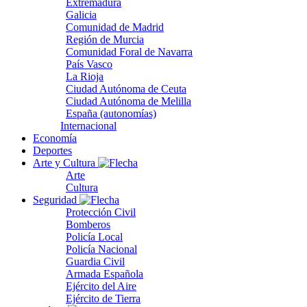
Extremadura
Galicia
Comunidad de Madrid
Región de Murcia
Comunidad Foral de Navarra
País Vasco
La Rioja
Ciudad Autónoma de Ceuta
Ciudad Autónoma de Melilla
España (autonomías)
Internacional
Economía
Deportes
Arte y Cultura
Arte
Cultura
Seguridad
Protección Civil
Bomberos
Policía Local
Policía Nacional
Guardia Civil
Armada Española
Ejército del Aire
Ejército de Tierra