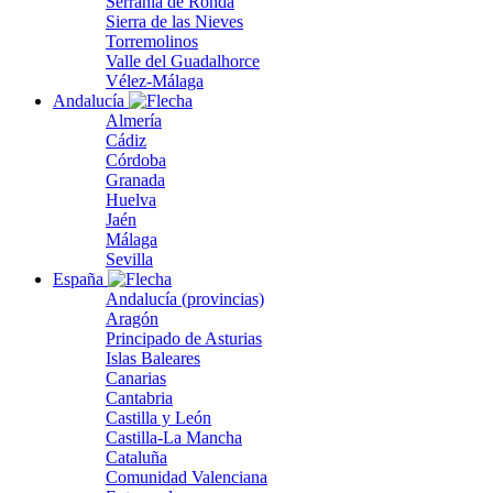
Serranía de Ronda
Sierra de las Nieves
Torremolinos
Valle del Guadalhorce
Vélez-Málaga
Andalucía
Almería
Cádiz
Córdoba
Granada
Huelva
Jaén
Málaga
Sevilla
España
Andalucía (provincias)
Aragón
Principado de Asturias
Islas Baleares
Canarias
Cantabria
Castilla y León
Castilla-La Mancha
Cataluña
Comunidad Valenciana