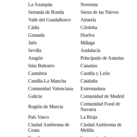
La Axarquía
Nororma
Serranía de Ronda
Sierra de las Nieves
Valle del Guadalhorce
Almería
Cádiz
Córdoba
Granada
Huelva
Jaén
Málaga
Sevilla
Andalucía
Aragón
Principado de Asturias
Islas Baleares
Canarias
Cantabria
Castilla y León
Castilla-La Mancha
Cataluña
Comunidad Valenciana
Extremadura
Galicia
Comunidad de Madrid
Comunidad Foral de
Región de Murcia
Navarra
País Vasco
La Rioja
Ciudad Autónoma de
Ciudad Autónoma de
Ceuta
Melilla