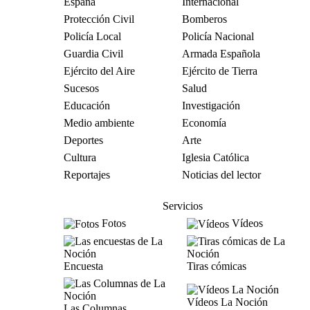
España
Internacional
Protección Civil
Bomberos
Policía Local
Policía Nacional
Guardia Civil
Armada Española
Ejército del Aire
Ejército de Tierra
Sucesos
Salud
Educación
Investigación
Medio ambiente
Economía
Deportes
Arte
Cultura
Iglesia Católica
Reportajes
Noticias del lector
Servicios
Fotos
Vídeos
Encuesta
Tiras cómicas
Vídeos La Noción
Las Columnas