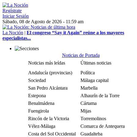
Regístrate
Iniciar Sesión
Sábado, 08 de Agosto de 2026 - 11:59 am
La Noción
|
El congreso “Say it Again” reúne a los mayores
especialistas...
Noticias de Portada
Noticias más leídas
Últimas noticias
Andalucía (provincias)
Política
Sociedad
Málaga capital
San Pedro Alcántara
Marbella
Estepona
Alhaurín de la Torre
Benalmádena
Cártama
Fuengirola
Mijas
Rincón de la Victoria
Torremolinos
Vélez-Málaga
Comarca de Antequera
Costa del Sol Occidental
Guadalteba