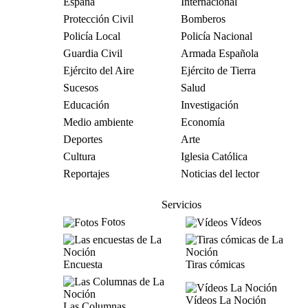
España
Internacional
Protección Civil
Bomberos
Policía Local
Policía Nacional
Guardia Civil
Armada Española
Ejército del Aire
Ejército de Tierra
Sucesos
Salud
Educación
Investigación
Medio ambiente
Economía
Deportes
Arte
Cultura
Iglesia Católica
Reportajes
Noticias del lector
Servicios
Fotos
Vídeos
Encuesta
Tiras cómicas
Vídeos La Noción
Las Columnas