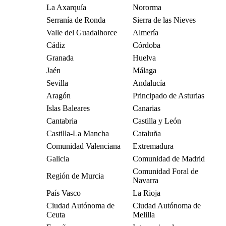
La Axarquía
Nororma
Serranía de Ronda
Sierra de las Nieves
Valle del Guadalhorce
Almería
Cádiz
Córdoba
Granada
Huelva
Jaén
Málaga
Sevilla
Andalucía
Aragón
Principado de Asturias
Islas Baleares
Canarias
Cantabria
Castilla y León
Castilla-La Mancha
Cataluña
Comunidad Valenciana
Extremadura
Galicia
Comunidad de Madrid
Comunidad Foral de
Región de Murcia
Navarra
País Vasco
La Rioja
Ciudad Autónoma de
Ciudad Autónoma de
Ceuta
Melilla