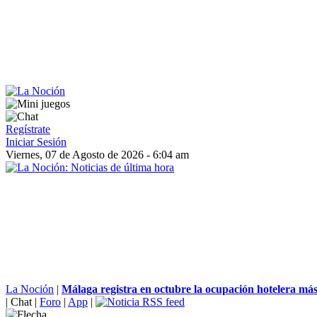
Regístrate
Iniciar Sesión
Viernes, 07 de Agosto de 2026 - 6:04 am
La Noción
|
Málaga registra en octubre la ocupación hotelera más 
|
Chat
|
Foro
|
App
|