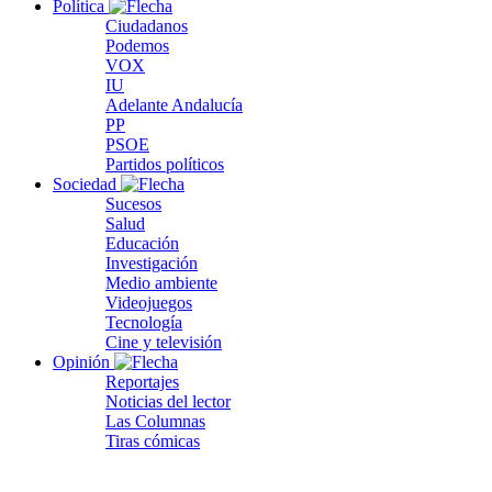
Política
Ciudadanos
Podemos
VOX
IU
Adelante Andalucía
PP
PSOE
Partidos políticos
Sociedad
Sucesos
Salud
Educación
Investigación
Medio ambiente
Videojuegos
Tecnología
Cine y televisión
Opinión
Reportajes
Noticias del lector
Las Columnas
Tiras cómicas