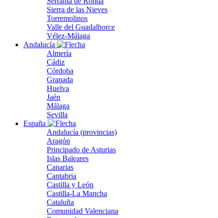
Serranía de Ronda
Sierra de las Nieves
Torremolinos
Valle del Guadalhorce
Vélez-Málaga
Andalucía
Almería
Cádiz
Córdoba
Granada
Huelva
Jaén
Málaga
Sevilla
España
Andalucía (provincias)
Aragón
Principado de Asturias
Islas Baleares
Canarias
Cantabria
Castilla y León
Castilla-La Mancha
Cataluña
Comunidad Valenciana