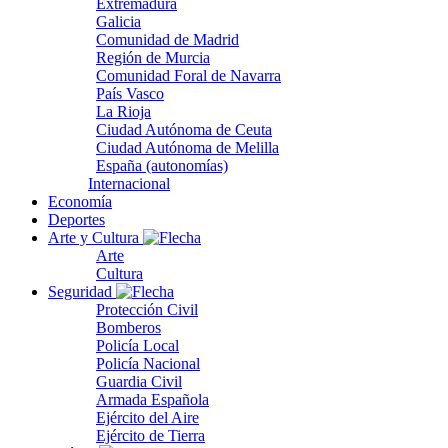
Extremadura
Galicia
Comunidad de Madrid
Región de Murcia
Comunidad Foral de Navarra
País Vasco
La Rioja
Ciudad Autónoma de Ceuta
Ciudad Autónoma de Melilla
España (autonomías)
Internacional
Economía
Deportes
Arte y Cultura
Arte
Cultura
Seguridad
Protección Civil
Bomberos
Policía Local
Policía Nacional
Guardia Civil
Armada Española
Ejército del Aire
Ejército de Tierra