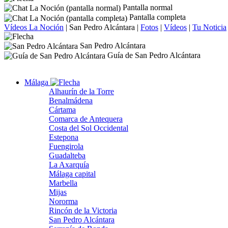
Pantalla normal
Pantalla completa
Vídeos La Noción
|
San Pedro Alcántara
|
Fotos
|
Vídeos
|
Tu Noticia
San Pedro Alcántara
Guía de San Pedro Alcántara
Málaga
Alhaurín de la Torre
Benalmádena
Cártama
Comarca de Antequera
Costa del Sol Occidental
Estepona
Fuengirola
Guadalteba
La Axarquía
Málaga capital
Marbella
Mijas
Nororma
Rincón de la Victoria
San Pedro Alcántara