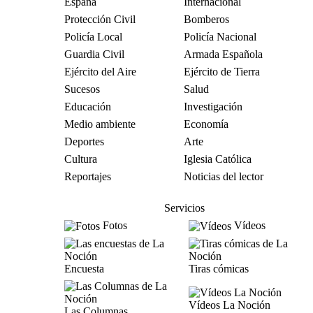
España
Internacional
Protección Civil
Bomberos
Policía Local
Policía Nacional
Guardia Civil
Armada Española
Ejército del Aire
Ejército de Tierra
Sucesos
Salud
Educación
Investigación
Medio ambiente
Economía
Deportes
Arte
Cultura
Iglesia Católica
Reportajes
Noticias del lector
Servicios
Fotos
Vídeos
Encuesta
Tiras cómicas
Vídeos La Noción
Las Columnas