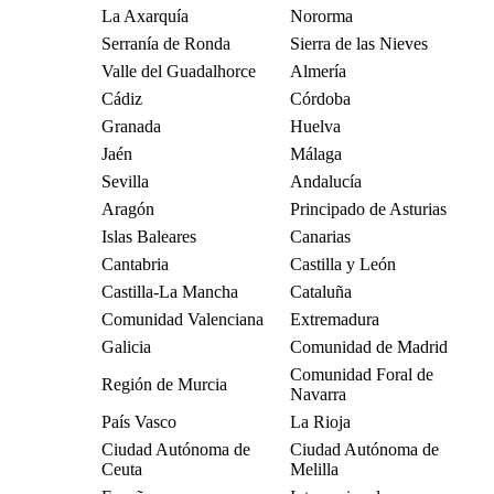
La Axarquía
Nororma
Serranía de Ronda
Sierra de las Nieves
Valle del Guadalhorce
Almería
Cádiz
Córdoba
Granada
Huelva
Jaén
Málaga
Sevilla
Andalucía
Aragón
Principado de Asturias
Islas Baleares
Canarias
Cantabria
Castilla y León
Castilla-La Mancha
Cataluña
Comunidad Valenciana
Extremadura
Galicia
Comunidad de Madrid
Comunidad Foral de
Región de Murcia
Navarra
País Vasco
La Rioja
Ciudad Autónoma de
Ciudad Autónoma de
Ceuta
Melilla