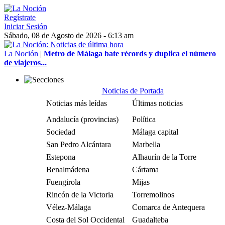
Regístrate
Iniciar Sesión
Sábado, 08 de Agosto de 2026 - 6:13 am
La Noción
|
Metro de Málaga bate récords y duplica el número
de viajeros...
Noticias de Portada
Noticias más leídas
Últimas noticias
Andalucía (provincias)
Política
Sociedad
Málaga capital
San Pedro Alcántara
Marbella
Estepona
Alhaurín de la Torre
Benalmádena
Cártama
Fuengirola
Mijas
Rincón de la Victoria
Torremolinos
Vélez-Málaga
Comarca de Antequera
Costa del Sol Occidental
Guadalteba