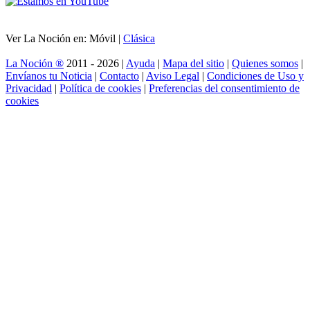
Ver La Noción en: Móvil |
Clásica
La Noción ®
2011 - 2026 |
Ayuda
|
Mapa del sitio
|
Quienes somos
|
Envíanos tu Noticia
|
Contacto
|
Aviso Legal
|
Condiciones de Uso y
Privacidad
|
Política de cookies
|
Preferencias del consentimiento de
cookies