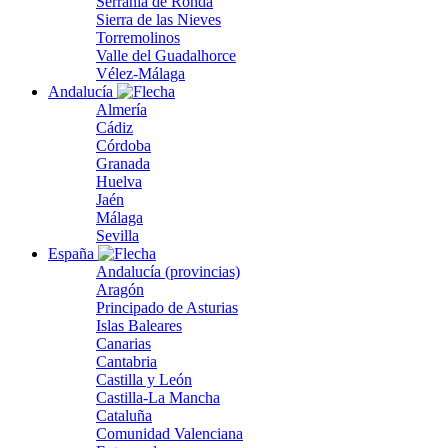
Serranía de Ronda
Sierra de las Nieves
Torremolinos
Valle del Guadalhorce
Vélez-Málaga
Andalucía
Almería
Cádiz
Córdoba
Granada
Huelva
Jaén
Málaga
Sevilla
España
Andalucía (provincias)
Aragón
Principado de Asturias
Islas Baleares
Canarias
Cantabria
Castilla y León
Castilla-La Mancha
Cataluña
Comunidad Valenciana