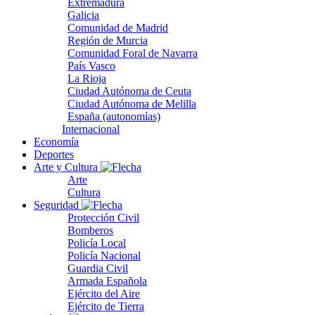
Extremadura
Galicia
Comunidad de Madrid
Región de Murcia
Comunidad Foral de Navarra
País Vasco
La Rioja
Ciudad Autónoma de Ceuta
Ciudad Autónoma de Melilla
España (autonomías)
Internacional
Economía
Deportes
Arte y Cultura
Arte
Cultura
Seguridad
Protección Civil
Bomberos
Policía Local
Policía Nacional
Guardia Civil
Armada Española
Ejército del Aire
Ejército de Tierra