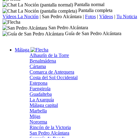
Pantalla normal
Pantalla completa
Vídeos La Noción
|
San Pedro Alcántara
|
Fotos
|
Vídeos
|
Tu Noticia
San Pedro Alcántara
Guía de San Pedro Alcántara
Málaga
Alhaurín de la Torre
Benalmádena
Cártama
Comarca de Antequera
Costa del Sol Occidental
Estepona
Fuengirola
Guadalteba
La Axarquía
Málaga capital
Marbella
Mijas
Nororma
Rincón de la Victoria
San Pedro Alcántara