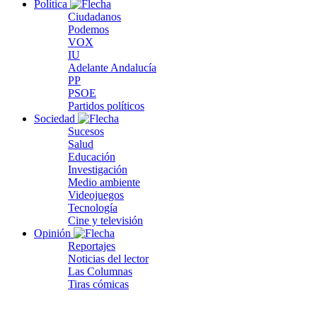
Política
Ciudadanos
Podemos
VOX
IU
Adelante Andalucía
PP
PSOE
Partidos políticos
Sociedad
Sucesos
Salud
Educación
Investigación
Medio ambiente
Videojuegos
Tecnología
Cine y televisión
Opinión
Reportajes
Noticias del lector
Las Columnas
Tiras cómicas