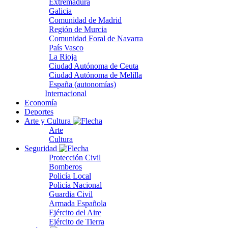
Extremadura
Galicia
Comunidad de Madrid
Región de Murcia
Comunidad Foral de Navarra
País Vasco
La Rioja
Ciudad Autónoma de Ceuta
Ciudad Autónoma de Melilla
España (autonomías)
Internacional
Economía
Deportes
Arte y Cultura
Arte
Cultura
Seguridad
Protección Civil
Bomberos
Policía Local
Policía Nacional
Guardia Civil
Armada Española
Ejército del Aire
Ejército de Tierra