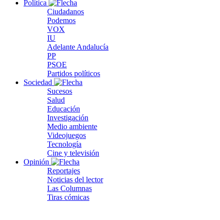
Política
Ciudadanos
Podemos
VOX
IU
Adelante Andalucía
PP
PSOE
Partidos políticos
Sociedad
Sucesos
Salud
Educación
Investigación
Medio ambiente
Videojuegos
Tecnología
Cine y televisión
Opinión
Reportajes
Noticias del lector
Las Columnas
Tiras cómicas