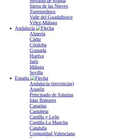
Serranía de Ronda
Sierra de las Nieves
Torremolinos
Valle del Guadalhorce
Vélez-Málaga
Andalucía
Almería
Cádiz
Córdoba
Granada
Huelva
Jaén
Málaga
Sevilla
España
Andalucía (provincias)
Aragón
Principado de Asturias
Islas Baleares
Canarias
Cantabria
Castilla y León
Castilla-La Mancha
Cataluña
Comunidad Valenciana