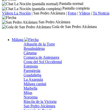
Pantalla normal
Pantalla completa
Vídeos La Noción
|
San Pedro Alcántara
|
Fotos
|
Vídeos
|
Tu Noticia
San Pedro Alcántara
Guía de San Pedro Alcántara
Málaga
Alhaurín de la Torre
Benalmádena
Cártama
Comarca de Antequera
Costa del Sol Occidental
Estepona
Fuengirola
Guadalteba
La Axarquía
Málaga capital
Marbella
Mijas
Nororma
Rincón de la Victoria
San Pedro Alcántara