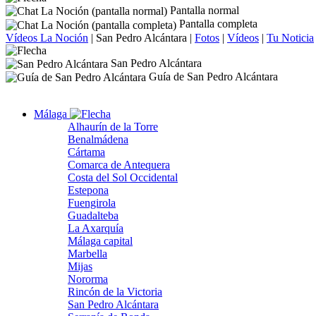
Pantalla normal
Pantalla completa
Vídeos La Noción
|
San Pedro Alcántara
|
Fotos
|
Vídeos
|
Tu Noticia
San Pedro Alcántara
Guía de San Pedro Alcántara
Málaga
Alhaurín de la Torre
Benalmádena
Cártama
Comarca de Antequera
Costa del Sol Occidental
Estepona
Fuengirola
Guadalteba
La Axarquía
Málaga capital
Marbella
Mijas
Nororma
Rincón de la Victoria
San Pedro Alcántara