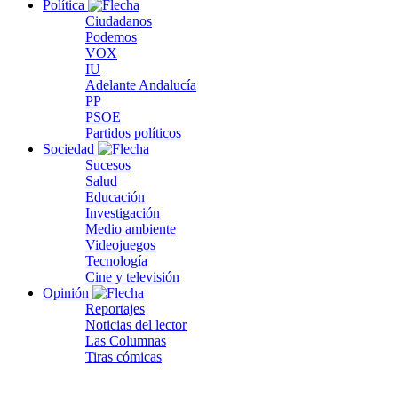
Política
Ciudadanos
Podemos
VOX
IU
Adelante Andalucía
PP
PSOE
Partidos políticos
Sociedad
Sucesos
Salud
Educación
Investigación
Medio ambiente
Videojuegos
Tecnología
Cine y televisión
Opinión
Reportajes
Noticias del lector
Las Columnas
Tiras cómicas