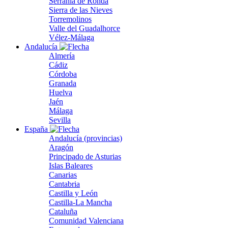
Serranía de Ronda
Sierra de las Nieves
Torremolinos
Valle del Guadalhorce
Vélez-Málaga
Andalucía
Almería
Cádiz
Córdoba
Granada
Huelva
Jaén
Málaga
Sevilla
España
Andalucía (provincias)
Aragón
Principado de Asturias
Islas Baleares
Canarias
Cantabria
Castilla y León
Castilla-La Mancha
Cataluña
Comunidad Valenciana