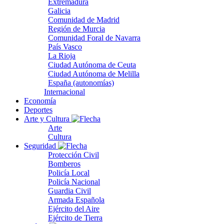
Extremadura
Galicia
Comunidad de Madrid
Región de Murcia
Comunidad Foral de Navarra
País Vasco
La Rioja
Ciudad Autónoma de Ceuta
Ciudad Autónoma de Melilla
España (autonomías)
Internacional
Economía
Deportes
Arte y Cultura
Arte
Cultura
Seguridad
Protección Civil
Bomberos
Policía Local
Policía Nacional
Guardia Civil
Armada Española
Ejército del Aire
Ejército de Tierra