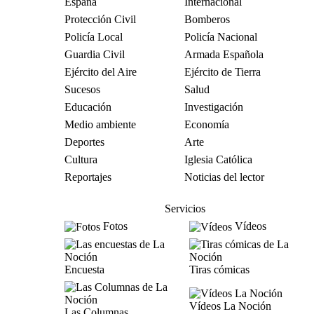
España
Internacional
Protección Civil
Bomberos
Policía Local
Policía Nacional
Guardia Civil
Armada Española
Ejército del Aire
Ejército de Tierra
Sucesos
Salud
Educación
Investigación
Medio ambiente
Economía
Deportes
Arte
Cultura
Iglesia Católica
Reportajes
Noticias del lector
Servicios
Fotos
Vídeos
Encuesta
Tiras cómicas
Vídeos La Noción
Las Columnas