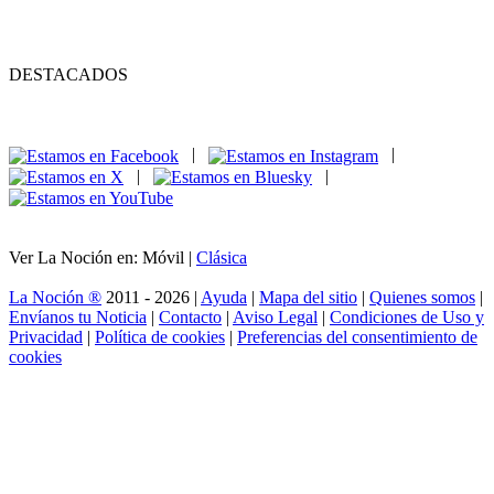
DESTACADOS
|
|
|
|
Ver La Noción en: Móvil |
Clásica
La Noción ®
2011 - 2026 |
Ayuda
|
Mapa del sitio
|
Quienes somos
|
Envíanos tu Noticia
|
Contacto
|
Aviso Legal
|
Condiciones de Uso y
Privacidad
|
Política de cookies
|
Preferencias del consentimiento de
cookies