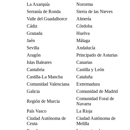
La Axarquía
Nororma
Serranía de Ronda
Sierra de las Nieves
Valle del Guadalhorce
Almería
Cádiz
Córdoba
Granada
Huelva
Jaén
Málaga
Sevilla
Andalucía
Aragón
Principado de Asturias
Islas Baleares
Canarias
Cantabria
Castilla y León
Castilla-La Mancha
Cataluña
Comunidad Valenciana
Extremadura
Galicia
Comunidad de Madrid
Comunidad Foral de
Región de Murcia
Navarra
País Vasco
La Rioja
Ciudad Autónoma de
Ciudad Autónoma de
Ceuta
Melilla