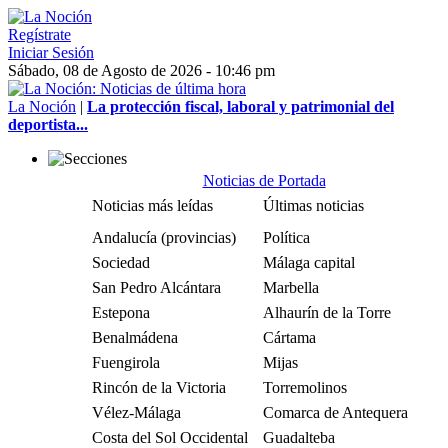
Regístrate
Iniciar Sesión
Sábado, 08 de Agosto de 2026 - 10:46 pm
La Noción
|
La protección fiscal, laboral y patrimonial del
deportista...
Noticias de Portada
Noticias más leídas
Últimas noticias
Andalucía (provincias)
Política
Sociedad
Málaga capital
San Pedro Alcántara
Marbella
Estepona
Alhaurín de la Torre
Benalmádena
Cártama
Fuengirola
Mijas
Rincón de la Victoria
Torremolinos
Vélez-Málaga
Comarca de Antequera
Costa del Sol Occidental
Guadalteba