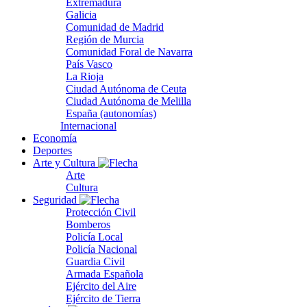
Extremadura
Galicia
Comunidad de Madrid
Región de Murcia
Comunidad Foral de Navarra
País Vasco
La Rioja
Ciudad Autónoma de Ceuta
Ciudad Autónoma de Melilla
España (autonomías)
Internacional
Economía
Deportes
Arte y Cultura
Arte
Cultura
Seguridad
Protección Civil
Bomberos
Policía Local
Policía Nacional
Guardia Civil
Armada Española
Ejército del Aire
Ejército de Tierra