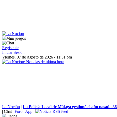
Regístrate
Iniciar Sesión
Viernes, 07 de Agosto de 2026 - 11:51 pm
La Noción
|
La Policía Local de Málaga gestionó el año pasado 36 
|
Chat
|
Foro
|
App
|