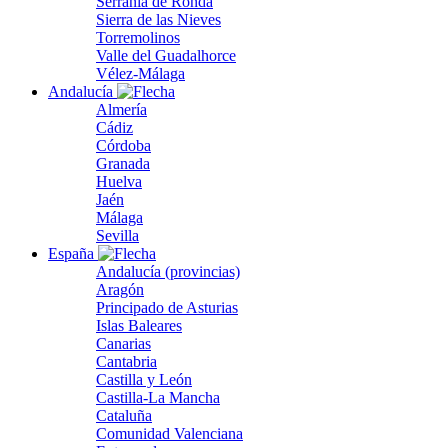
Serranía de Ronda
Sierra de las Nieves
Torremolinos
Valle del Guadalhorce
Vélez-Málaga
Andalucía
Almería
Cádiz
Córdoba
Granada
Huelva
Jaén
Málaga
Sevilla
España
Andalucía (provincias)
Aragón
Principado de Asturias
Islas Baleares
Canarias
Cantabria
Castilla y León
Castilla-La Mancha
Cataluña
Comunidad Valenciana