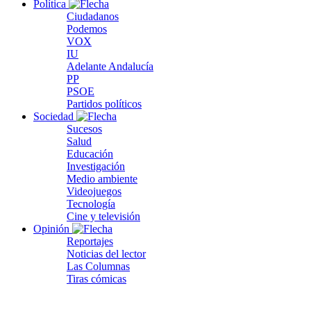
Política
Ciudadanos
Podemos
VOX
IU
Adelante Andalucía
PP
PSOE
Partidos políticos
Sociedad
Sucesos
Salud
Educación
Investigación
Medio ambiente
Videojuegos
Tecnología
Cine y televisión
Opinión
Reportajes
Noticias del lector
Las Columnas
Tiras cómicas