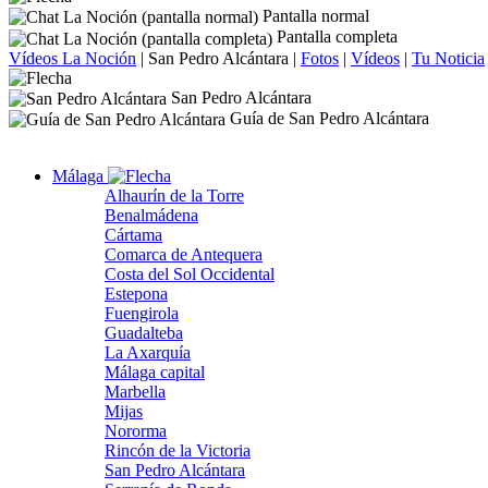
Pantalla normal
Pantalla completa
Vídeos La Noción
|
San Pedro Alcántara
|
Fotos
|
Vídeos
|
Tu Noticia
San Pedro Alcántara
Guía de San Pedro Alcántara
Málaga
Alhaurín de la Torre
Benalmádena
Cártama
Comarca de Antequera
Costa del Sol Occidental
Estepona
Fuengirola
Guadalteba
La Axarquía
Málaga capital
Marbella
Mijas
Nororma
Rincón de la Victoria
San Pedro Alcántara