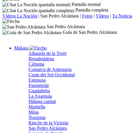
Pantalla normal
Pantalla completa
Vídeos La Noción
|
San Pedro Alcántara
|
Fotos
|
Vídeos
|
Tu Noticia
San Pedro Alcántara
Guía de San Pedro Alcántara
Málaga
Alhaurín de la Torre
Benalmádena
Cártama
Comarca de Antequera
Costa del Sol Occidental
Estepona
Fuengirola
Guadalteba
La Axarquía
Málaga capital
Marbella
Mijas
Nororma
Rincón de la Victoria
San Pedro Alcántara