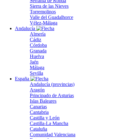
Serranía de Ronda
Sierra de las Nieves
Torremolinos
Valle del Guadalhorce
Vélez-Málaga
Andalucía
Almería
Cádiz
Córdoba
Granada
Huelva
Jaén
Málaga
Sevilla
España
Andalucía (provincias)
Aragón
Principado de Asturias
Islas Baleares
Canarias
Cantabria
Castilla y León
Castilla-La Mancha
Cataluña
Comunidad Valenciana