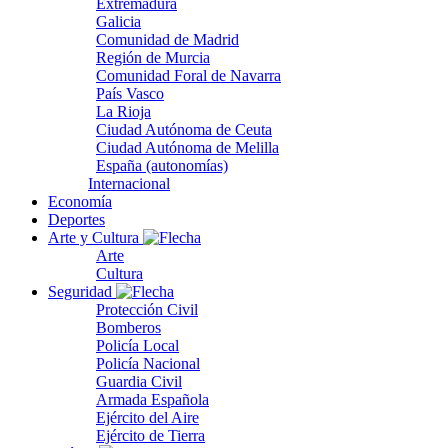
Extremadura
Galicia
Comunidad de Madrid
Región de Murcia
Comunidad Foral de Navarra
País Vasco
La Rioja
Ciudad Autónoma de Ceuta
Ciudad Autónoma de Melilla
España (autonomías)
Internacional
Economía
Deportes
Arte y Cultura
Arte
Cultura
Seguridad
Protección Civil
Bomberos
Policía Local
Policía Nacional
Guardia Civil
Armada Española
Ejército del Aire
Ejército de Tierra