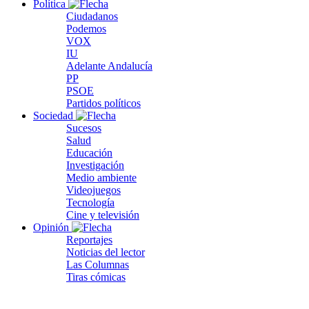
Política
Ciudadanos
Podemos
VOX
IU
Adelante Andalucía
PP
PSOE
Partidos políticos
Sociedad
Sucesos
Salud
Educación
Investigación
Medio ambiente
Videojuegos
Tecnología
Cine y televisión
Opinión
Reportajes
Noticias del lector
Las Columnas
Tiras cómicas