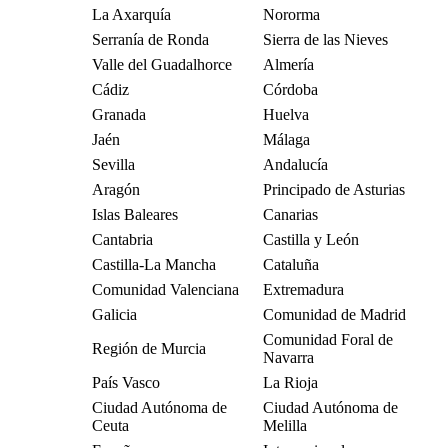
La Axarquía
Nororma
Serranía de Ronda
Sierra de las Nieves
Valle del Guadalhorce
Almería
Cádiz
Córdoba
Granada
Huelva
Jaén
Málaga
Sevilla
Andalucía
Aragón
Principado de Asturias
Islas Baleares
Canarias
Cantabria
Castilla y León
Castilla-La Mancha
Cataluña
Comunidad Valenciana
Extremadura
Galicia
Comunidad de Madrid
Comunidad Foral de
Región de Murcia
Navarra
País Vasco
La Rioja
Ciudad Autónoma de
Ciudad Autónoma de
Ceuta
Melilla