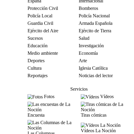
España
Internacional
Protección Civil
Bomberos
Policía Local
Policía Nacional
Guardia Civil
Armada Española
Ejército del Aire
Ejército de Tierra
Sucesos
Salud
Educación
Investigación
Medio ambiente
Economía
Deportes
Arte
Cultura
Iglesia Católica
Reportajes
Noticias del lector
Servicios
Fotos
Vídeos
Encuesta
Tiras cómicas
Vídeos La Noción
Las Columnas