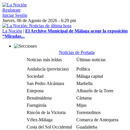
Regístrate
Iniciar Sesión
Jueves, 06 de Agosto de 2026 - 6:29 pm
La Noción
|
El Archivo Municipal de Málaga acoge la exposición
“Miradas...
Noticias de Portada
Noticias más leídas
Últimas noticias
Andalucía (provincias)
Política
Sociedad
Málaga capital
San Pedro Alcántara
Marbella
Estepona
Alhaurín de la Torre
Benalmádena
Cártama
Fuengirola
Mijas
Rincón de la Victoria
Torremolinos
Vélez-Málaga
Comarca de Antequera
Costa del Sol Occidental
Guadalteba