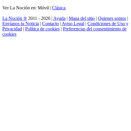
Ver La Noción en: Móvil |
Clásica
La Noción ®
2011 - 2026 |
Ayuda
|
Mapa del sitio
|
Quienes somos
|
Envíanos tu Noticia
|
Contacto
|
Aviso Legal
|
Condiciones de Uso y
Privacidad
|
Política de cookies
|
Preferencias del consentimiento de
cookies