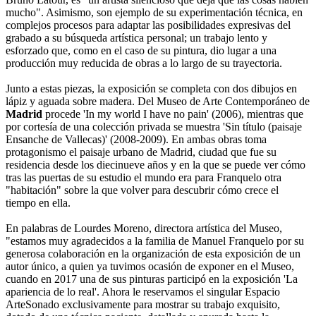
mucho". Asimismo, son ejemplo de su experimentación técnica, en
complejos procesos para adaptar las posibilidades expresivas del
grabado a su búsqueda artística personal; un trabajo lento y
esforzado que, como en el caso de su pintura, dio lugar a una
producción muy reducida de obras a lo largo de su trayectoria.
Junto a estas piezas, la exposición se completa con dos dibujos en
lápiz y aguada sobre madera. Del Museo de Arte Contemporáneo de
Madrid
procede 'In my world I have no pain' (2006), mientras que
por cortesía de una colección privada se muestra 'Sin título (paisaje
Ensanche de Vallecas)' (2008-2009). En ambas obras toma
protagonismo el paisaje urbano de Madrid, ciudad que fue su
residencia desde los diecinueve años y en la que se puede ver cómo
tras las puertas de su estudio el mundo era para Franquelo otra
"habitación" sobre la que volver para descubrir cómo crece el
tiempo en ella.
En palabras de Lourdes Moreno, directora artística del Museo,
"estamos muy agradecidos a la familia de Manuel Franquelo por su
generosa colaboración en la organización de esta exposición de un
autor único, a quien ya tuvimos ocasión de exponer en el Museo,
cuando en 2017 una de sus pinturas participó en la exposición 'La
apariencia de lo real'. Ahora le reservamos el singular Espacio
ArteSonado exclusivamente para mostrar su trabajo exquisito,