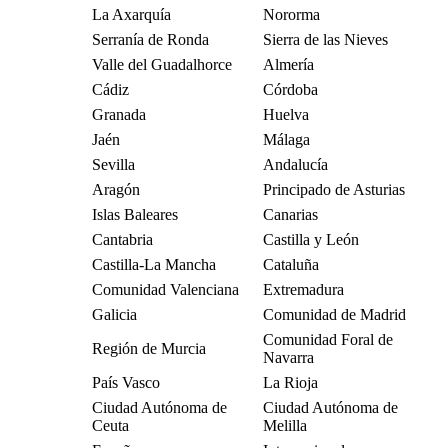
La Axarquía
Nororma
Serranía de Ronda
Sierra de las Nieves
Valle del Guadalhorce
Almería
Cádiz
Córdoba
Granada
Huelva
Jaén
Málaga
Sevilla
Andalucía
Aragón
Principado de Asturias
Islas Baleares
Canarias
Cantabria
Castilla y León
Castilla-La Mancha
Cataluña
Comunidad Valenciana
Extremadura
Galicia
Comunidad de Madrid
Comunidad Foral de
Región de Murcia
Navarra
País Vasco
La Rioja
Ciudad Autónoma de
Ciudad Autónoma de
Ceuta
Melilla