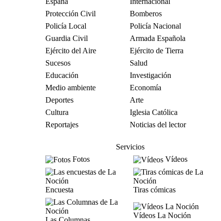
España
Internacional
Protección Civil
Bomberos
Policía Local
Policía Nacional
Guardia Civil
Armada Española
Ejército del Aire
Ejército de Tierra
Sucesos
Salud
Educación
Investigación
Medio ambiente
Economía
Deportes
Arte
Cultura
Iglesia Católica
Reportajes
Noticias del lector
Servicios
Fotos
Vídeos
Encuesta
Tiras cómicas
Vídeos La Noción
Las Columnas