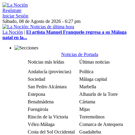
Regístrate
Iniciar Sesión
Sábado, 08 de Agosto de 2026 - 6:27 pm
La Noción
|
El artista Manuel Franquelo regresa a su Málaga
natal en la...
Noticias de Portada
Noticias más leídas
Últimas noticias
Andalucía (provincias)
Política
Sociedad
Málaga capital
San Pedro Alcántara
Marbella
Estepona
Alhaurín de la Torre
Benalmádena
Cártama
Fuengirola
Mijas
Rincón de la Victoria
Torremolinos
Vélez-Málaga
Comarca de Antequera
Costa del Sol Occidental
Guadalteba