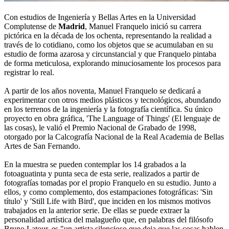
Con estudios de Ingeniería y Bellas Artes en la Universidad
Complutense de
Madrid
, Manuel Franquelo inició su carrera
pictórica en la década de los ochenta, representando la realidad a
través de lo cotidiano, como los objetos que se acumulaban en su
estudio de forma azarosa y circunstancial y que Franquelo pintaba
de forma meticulosa, explorando minuciosamente los procesos para
registrar lo real.
A partir de los años noventa, Manuel Franquelo se dedicará a
experimentar con otros medios plásticos y tecnológicos, abundando
en los terrenos de la ingeniería y la fotografía científica. Su único
proyecto en obra gráfica, 'The Language of Things' (El lenguaje de
las cosas), le valió el Premio Nacional de Grabado de 1998,
otorgado por la Calcografía Nacional de la Real Academia de Bellas
Artes de San Fernando.
En la muestra se pueden contemplar los 14 grabados a la
fotoaguatinta y punta seca de esta serie, realizados a partir de
fotografías tomadas por el propio Franquelo en su estudio. Junto a
ellos, y como complemento, dos estampaciones fotográficas: 'Sin
título' y 'Still Life with Bird', que inciden en los mismos motivos
trabajados en la anterior serie. De ellas se puede extraer la
personalidad artística del malagueño que, en palabras del filósofo
Bruno Latour, es "un artista silencioso que deja que las cosas hablen