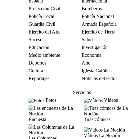
España
Internacional
Protección Civil
Bomberos
Policía Local
Policía Nacional
Guardia Civil
Armada Española
Ejército del Aire
Ejército de Tierra
Sucesos
Salud
Educación
Investigación
Medio ambiente
Economía
Deportes
Arte
Cultura
Iglesia Católica
Reportajes
Noticias del lector
Servicios
Fotos
Vídeos
Encuesta
Tiras cómicas
Vídeos La Noción
Las Columnas