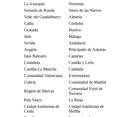
La Axarquía
Nororma
Serranía de Ronda
Sierra de las Nieves
Valle del Guadalhorce
Almería
Cádiz
Córdoba
Granada
Huelva
Jaén
Málaga
Sevilla
Andalucía
Aragón
Principado de Asturias
Islas Baleares
Canarias
Cantabria
Castilla y León
Castilla-La Mancha
Cataluña
Comunidad Valenciana
Extremadura
Galicia
Comunidad de Madrid
Comunidad Foral de
Región de Murcia
Navarra
País Vasco
La Rioja
Ciudad Autónoma de
Ciudad Autónoma de
Ceuta
Melilla