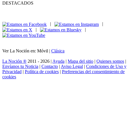
DESTACADOS
|
|
|
|
Ver La Noción en: Móvil |
Clásica
La Noción ®
2011 - 2026 |
Ayuda
|
Mapa del sitio
|
Quienes somos
|
Envíanos tu Noticia
|
Contacto
|
Aviso Legal
|
Condiciones de Uso y
Privacidad
|
Política de cookies
|
Preferencias del consentimiento de
cookies