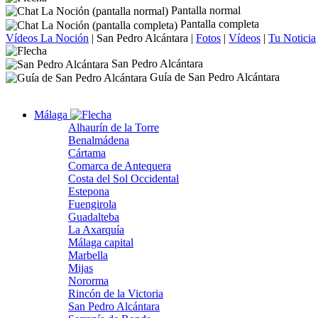
Pantalla normal
Pantalla completa
Vídeos La Noción
|
San Pedro Alcántara
|
Fotos
|
Vídeos
|
Tu Noticia
San Pedro Alcántara
Guía de San Pedro Alcántara
Málaga
Alhaurín de la Torre
Benalmádena
Cártama
Comarca de Antequera
Costa del Sol Occidental
Estepona
Fuengirola
Guadalteba
La Axarquía
Málaga capital
Marbella
Mijas
Nororma
Rincón de la Victoria
San Pedro Alcántara