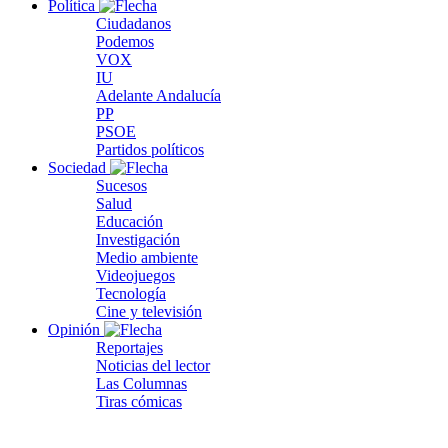
Política
Ciudadanos
Podemos
VOX
IU
Adelante Andalucía
PP
PSOE
Partidos políticos
Sociedad
Sucesos
Salud
Educación
Investigación
Medio ambiente
Videojuegos
Tecnología
Cine y televisión
Opinión
Reportajes
Noticias del lector
Las Columnas
Tiras cómicas