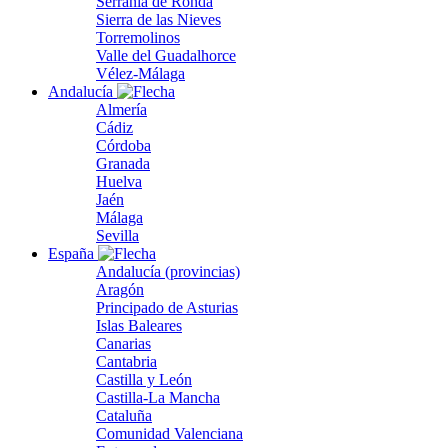
Serranía de Ronda
Sierra de las Nieves
Torremolinos
Valle del Guadalhorce
Vélez-Málaga
Andalucía
Almería
Cádiz
Córdoba
Granada
Huelva
Jaén
Málaga
Sevilla
España
Andalucía (provincias)
Aragón
Principado de Asturias
Islas Baleares
Canarias
Cantabria
Castilla y León
Castilla-La Mancha
Cataluña
Comunidad Valenciana