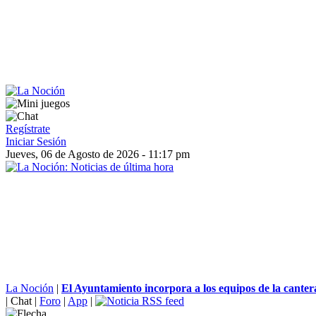
Regístrate
Iniciar Sesión
Jueves, 06 de Agosto de 2026 - 11:17 pm
La Noción
|
El Ayuntamiento incorpora a los equipos de la cantera
|
Chat
|
Foro
|
App
|