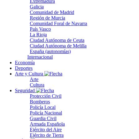
Extremadura
Galicia
Comunidad de Madrid
Región de Murcia
Comunidad Foral de Navarra
País Vasco
La Rioja
Ciudad Autónoma de Ceuta
Ciudad Autónoma de Melilla
España (autonomías)
Internacional
Economía
Deportes
Arte y Cultura
Arte
Cultura
Seguridad
Protección Civil
Bomberos
Policía Local
Policía Nacional
Guardia Civil
Armada Española
Ejército del Aire
Ejército de Tierra