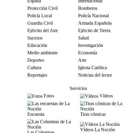
España
Internacional
Protección Civil
Bomberos
Policía Local
Policía Nacional
Guardia Civil
Armada Española
Ejército del Aire
Ejército de Tierra
Sucesos
Salud
Educación
Investigación
Medio ambiente
Economía
Deportes
Arte
Cultura
Iglesia Católica
Reportajes
Noticias del lector
Servicios
Fotos
Vídeos
Encuesta
Tiras cómicas
Vídeos La Noción
Las Columnas