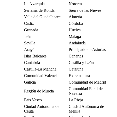
La Axarquía
Nororma
Serranía de Ronda
Sierra de las Nieves
Valle del Guadalhorce
Almería
Cádiz
Córdoba
Granada
Huelva
Jaén
Málaga
Sevilla
Andalucía
Aragón
Principado de Asturias
Islas Baleares
Canarias
Cantabria
Castilla y León
Castilla-La Mancha
Cataluña
Comunidad Valenciana
Extremadura
Galicia
Comunidad de Madrid
Comunidad Foral de
Región de Murcia
Navarra
País Vasco
La Rioja
Ciudad Autónoma de
Ciudad Autónoma de
Ceuta
Melilla