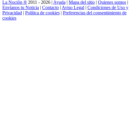
La Noción ®
2011 - 2026 |
Ayuda
|
Mapa del sitio
|
Quienes somos
|
Envíanos tu Noticia
|
Contacto
|
Aviso Legal
|
Condiciones de Uso y
Privacidad
|
Política de cookies
|
Preferencias del consentimiento de
cookies