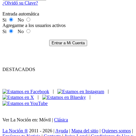
¿Olvidó su Clave?
Entrada automática
Si
No
Agregarme a los usuarios activos
Si
No
Entrar a Mi Cuenta
DESTACADOS
|
|
|
|
Ver La Noción en: Móvil |
Clásica
La Noción ®
2011 - 2026 |
Ayuda
|
Mapa del sitio
|
Quienes somos
|