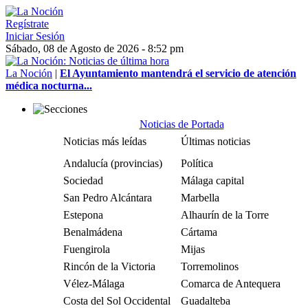
Regístrate
Iniciar Sesión
Sábado, 08 de Agosto de 2026 - 8:52 pm
La Noción
|
El Ayuntamiento mantendrá el servicio de atención
médica nocturna...
Noticias de Portada
Noticias más leídas
Últimas noticias
Andalucía (provincias)
Política
Sociedad
Málaga capital
San Pedro Alcántara
Marbella
Estepona
Alhaurín de la Torre
Benalmádena
Cártama
Fuengirola
Mijas
Rincón de la Victoria
Torremolinos
Vélez-Málaga
Comarca de Antequera
Costa del Sol Occidental
Guadalteba