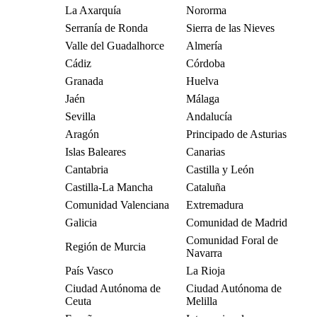
La Axarquía
Nororma
Serranía de Ronda
Sierra de las Nieves
Valle del Guadalhorce
Almería
Cádiz
Córdoba
Granada
Huelva
Jaén
Málaga
Sevilla
Andalucía
Aragón
Principado de Asturias
Islas Baleares
Canarias
Cantabria
Castilla y León
Castilla-La Mancha
Cataluña
Comunidad Valenciana
Extremadura
Galicia
Comunidad de Madrid
Comunidad Foral de
Región de Murcia
Navarra
País Vasco
La Rioja
Ciudad Autónoma de
Ciudad Autónoma de
Ceuta
Melilla