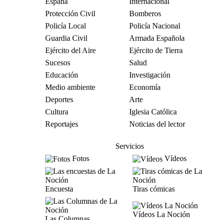
España
Internacional
Protección Civil
Bomberos
Policía Local
Policía Nacional
Guardia Civil
Armada Española
Ejército del Aire
Ejército de Tierra
Sucesos
Salud
Educación
Investigación
Medio ambiente
Economía
Deportes
Arte
Cultura
Iglesia Católica
Reportajes
Noticias del lector
Servicios
Fotos
Vídeos
Encuesta
Tiras cómicas
Vídeos La Noción
Las Columnas