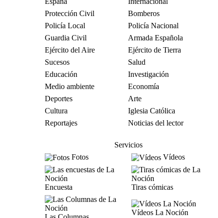
España
Internacional
Protección Civil
Bomberos
Policía Local
Policía Nacional
Guardia Civil
Armada Española
Ejército del Aire
Ejército de Tierra
Sucesos
Salud
Educación
Investigación
Medio ambiente
Economía
Deportes
Arte
Cultura
Iglesia Católica
Reportajes
Noticias del lector
Servicios
Fotos
Vídeos
Encuesta
Tiras cómicas
Vídeos La Noción
Las Columnas