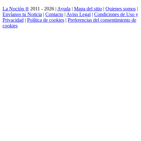
La Noción ®
2011 - 2026 |
Ayuda
|
Mapa del sitio
|
Quienes somos
|
Envíanos tu Noticia
|
Contacto
|
Aviso Legal
|
Condiciones de Uso y
Privacidad
|
Política de cookies
|
Preferencias del consentimiento de
cookies