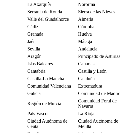
La Axarquía
Nororma
Serranía de Ronda
Sierra de las Nieves
Valle del Guadalhorce
Almería
Cádiz
Córdoba
Granada
Huelva
Jaén
Málaga
Sevilla
Andalucía
Aragón
Principado de Asturias
Islas Baleares
Canarias
Cantabria
Castilla y León
Castilla-La Mancha
Cataluña
Comunidad Valenciana
Extremadura
Galicia
Comunidad de Madrid
Comunidad Foral de
Región de Murcia
Navarra
País Vasco
La Rioja
Ciudad Autónoma de
Ciudad Autónoma de
Ceuta
Melilla