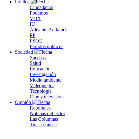
Política
Ciudadanos
Podemos
VOX
IU
Adelante Andalucía
PP
PSOE
Partidos políticos
Sociedad
Sucesos
Salud
Educación
Investigación
Medio ambiente
Videojuegos
Tecnología
Cine y televisión
Opinión
Reportajes
Noticias del lector
Las Columnas
Tiras cómicas