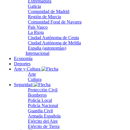
Extremadura
Galicia
Comunidad de Madrid
Región de Murcia
Comunidad Foral de Navarra
País Vasco
La Rioja
Ciudad Autónoma de Ceuta
Ciudad Autónoma de Melilla
España (autonomías)
Internacional
Economía
Deportes
Arte y Cultura
Arte
Cultura
Seguridad
Protección Civil
Bomberos
Policía Local
Policía Nacional
Guardia Civil
Armada Española
Ejército del Aire
Ejército de Tierra