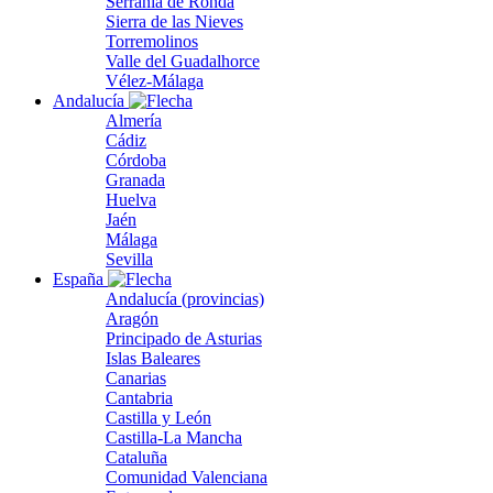
Serranía de Ronda
Sierra de las Nieves
Torremolinos
Valle del Guadalhorce
Vélez-Málaga
Andalucía
Almería
Cádiz
Córdoba
Granada
Huelva
Jaén
Málaga
Sevilla
España
Andalucía (provincias)
Aragón
Principado de Asturias
Islas Baleares
Canarias
Cantabria
Castilla y León
Castilla-La Mancha
Cataluña
Comunidad Valenciana