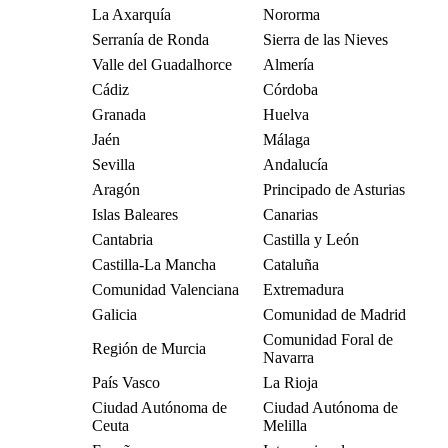
La Axarquía
Nororma
Serranía de Ronda
Sierra de las Nieves
Valle del Guadalhorce
Almería
Cádiz
Córdoba
Granada
Huelva
Jaén
Málaga
Sevilla
Andalucía
Aragón
Principado de Asturias
Islas Baleares
Canarias
Cantabria
Castilla y León
Castilla-La Mancha
Cataluña
Comunidad Valenciana
Extremadura
Galicia
Comunidad de Madrid
Comunidad Foral de
Región de Murcia
Navarra
País Vasco
La Rioja
Ciudad Autónoma de
Ciudad Autónoma de
Ceuta
Melilla