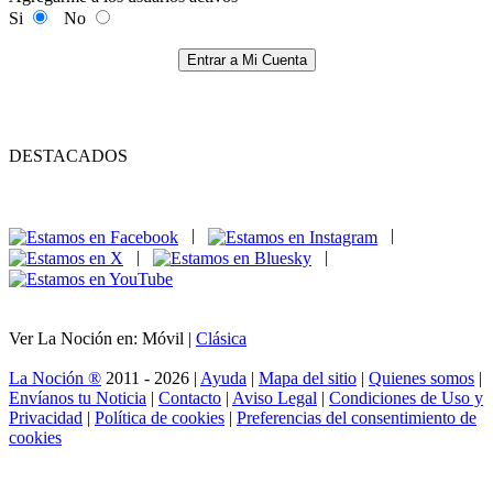
Si
No
Entrar a Mi Cuenta
DESTACADOS
|
|
|
|
Ver La Noción en: Móvil |
Clásica
La Noción ®
2011 - 2026 |
Ayuda
|
Mapa del sitio
|
Quienes somos
|
Envíanos tu Noticia
|
Contacto
|
Aviso Legal
|
Condiciones de Uso y
Privacidad
|
Política de cookies
|
Preferencias del consentimiento de
cookies