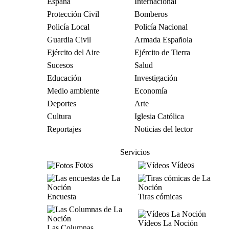
España
Internacional
Protección Civil
Bomberos
Policía Local
Policía Nacional
Guardia Civil
Armada Española
Ejército del Aire
Ejército de Tierra
Sucesos
Salud
Educación
Investigación
Medio ambiente
Economía
Deportes
Arte
Cultura
Iglesia Católica
Reportajes
Noticias del lector
Servicios
Fotos
Vídeos
Encuesta
Tiras cómicas
Vídeos La Noción
Las Columnas