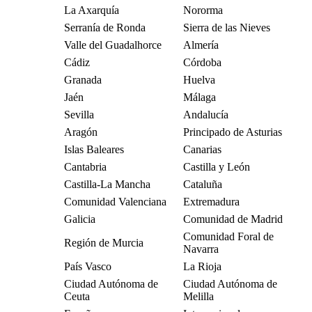
La Axarquía
Nororma
Serranía de Ronda
Sierra de las Nieves
Valle del Guadalhorce
Almería
Cádiz
Córdoba
Granada
Huelva
Jaén
Málaga
Sevilla
Andalucía
Aragón
Principado de Asturias
Islas Baleares
Canarias
Cantabria
Castilla y León
Castilla-La Mancha
Cataluña
Comunidad Valenciana
Extremadura
Galicia
Comunidad de Madrid
Comunidad Foral de
Región de Murcia
Navarra
País Vasco
La Rioja
Ciudad Autónoma de
Ciudad Autónoma de
Ceuta
Melilla