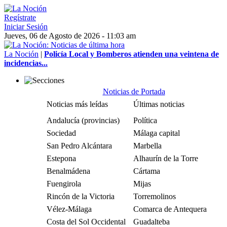
Regístrate
Iniciar Sesión
Jueves, 06 de Agosto de 2026 - 11:03 am
La Noción
|
Policía Local y Bomberos atienden una veintena de
incidencias...
Noticias de Portada
Noticias más leídas
Últimas noticias
Andalucía (provincias)
Política
Sociedad
Málaga capital
San Pedro Alcántara
Marbella
Estepona
Alhaurín de la Torre
Benalmádena
Cártama
Fuengirola
Mijas
Rincón de la Victoria
Torremolinos
Vélez-Málaga
Comarca de Antequera
Costa del Sol Occidental
Guadalteba