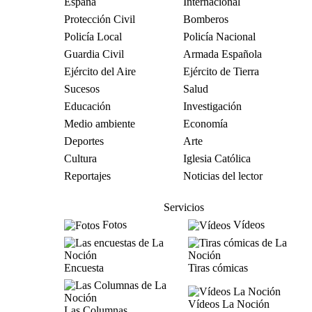
España
Internacional
Protección Civil
Bomberos
Policía Local
Policía Nacional
Guardia Civil
Armada Española
Ejército del Aire
Ejército de Tierra
Sucesos
Salud
Educación
Investigación
Medio ambiente
Economía
Deportes
Arte
Cultura
Iglesia Católica
Reportajes
Noticias del lector
Servicios
Fotos
Vídeos
Encuesta
Tiras cómicas
Vídeos La Noción
Las Columnas