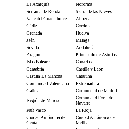
La Axarquía
Nororma
Serranía de Ronda
Sierra de las Nieves
Valle del Guadalhorce
Almería
Cádiz
Córdoba
Granada
Huelva
Jaén
Málaga
Sevilla
Andalucía
Aragón
Principado de Asturias
Islas Baleares
Canarias
Cantabria
Castilla y León
Castilla-La Mancha
Cataluña
Comunidad Valenciana
Extremadura
Galicia
Comunidad de Madrid
Comunidad Foral de
Región de Murcia
Navarra
País Vasco
La Rioja
Ciudad Autónoma de
Ciudad Autónoma de
Ceuta
Melilla