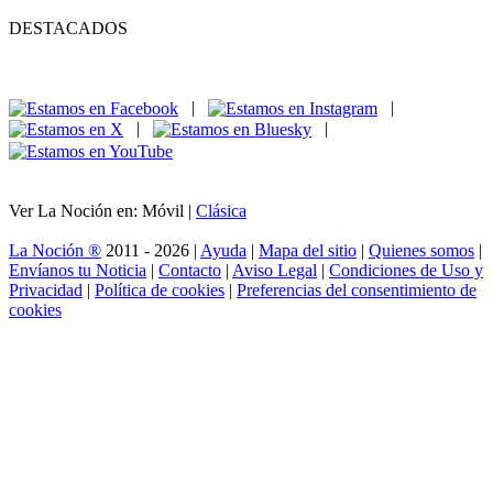
DESTACADOS
|
|
|
|
Ver La Noción en: Móvil |
Clásica
La Noción ®
2011 - 2026 |
Ayuda
|
Mapa del sitio
|
Quienes somos
|
Envíanos tu Noticia
|
Contacto
|
Aviso Legal
|
Condiciones de Uso y
Privacidad
|
Política de cookies
|
Preferencias del consentimiento de
cookies