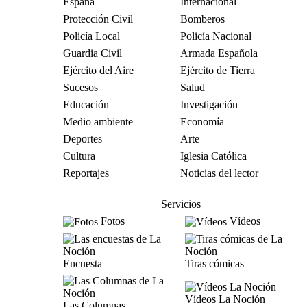
España
Internacional
Protección Civil
Bomberos
Policía Local
Policía Nacional
Guardia Civil
Armada Española
Ejército del Aire
Ejército de Tierra
Sucesos
Salud
Educación
Investigación
Medio ambiente
Economía
Deportes
Arte
Cultura
Iglesia Católica
Reportajes
Noticias del lector
Servicios
Fotos
Vídeos
Encuesta
Tiras cómicas
Vídeos La Noción
Las Columnas