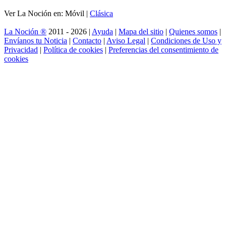
Ver La Noción en: Móvil |
Clásica
La Noción ®
2011 - 2026 |
Ayuda
|
Mapa del sitio
|
Quienes somos
|
Envíanos tu Noticia
|
Contacto
|
Aviso Legal
|
Condiciones de Uso y
Privacidad
|
Política de cookies
|
Preferencias del consentimiento de
cookies