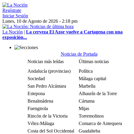
Regístrate
Iniciar Sesión
Lunes, 10 de Agosto de 2026 - 2:18 pm
La Noción
|
La cerveza El Azor vuelve a Cartagena con una
exposición...
Noticias de Portada
Noticias más leídas
Últimas noticias
Andalucía (provincias)
Política
Sociedad
Málaga capital
San Pedro Alcántara
Marbella
Estepona
Alhaurín de la Torre
Benalmádena
Cártama
Fuengirola
Mijas
Rincón de la Victoria
Torremolinos
Vélez-Málaga
Comarca de Antequera
Costa del Sol Occidental
Guadalteba