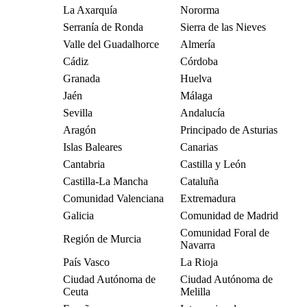
La Axarquía
Nororma
Serranía de Ronda
Sierra de las Nieves
Valle del Guadalhorce
Almería
Cádiz
Córdoba
Granada
Huelva
Jaén
Málaga
Sevilla
Andalucía
Aragón
Principado de Asturias
Islas Baleares
Canarias
Cantabria
Castilla y León
Castilla-La Mancha
Cataluña
Comunidad Valenciana
Extremadura
Galicia
Comunidad de Madrid
Comunidad Foral de
Región de Murcia
Navarra
País Vasco
La Rioja
Ciudad Autónoma de
Ciudad Autónoma de
Ceuta
Melilla