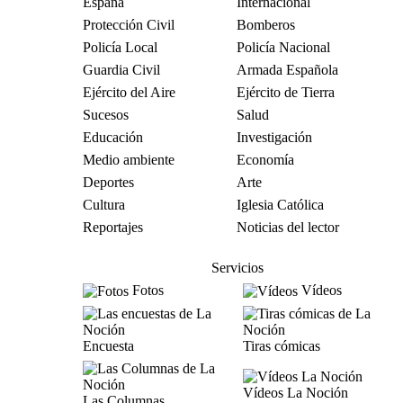
España
Internacional
Protección Civil
Bomberos
Policía Local
Policía Nacional
Guardia Civil
Armada Española
Ejército del Aire
Ejército de Tierra
Sucesos
Salud
Educación
Investigación
Medio ambiente
Economía
Deportes
Arte
Cultura
Iglesia Católica
Reportajes
Noticias del lector
Servicios
Fotos
Vídeos
Encuesta
Tiras cómicas
Vídeos La Noción
Las Columnas