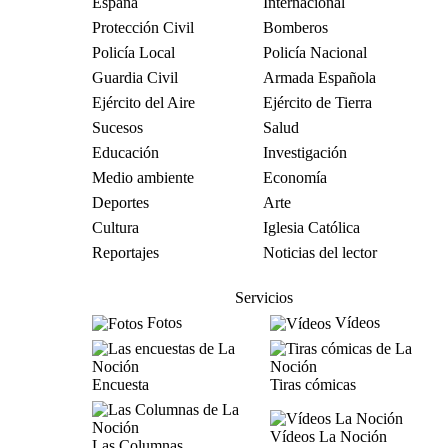
España
Internacional
Protección Civil
Bomberos
Policía Local
Policía Nacional
Guardia Civil
Armada Española
Ejército del Aire
Ejército de Tierra
Sucesos
Salud
Educación
Investigación
Medio ambiente
Economía
Deportes
Arte
Cultura
Iglesia Católica
Reportajes
Noticias del lector
Servicios
Fotos
Vídeos
Encuesta
Tiras cómicas
Vídeos La Noción
Las Columnas