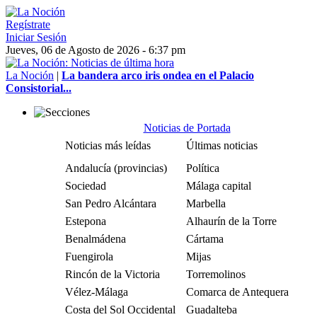
Regístrate
Iniciar Sesión
Jueves, 06 de Agosto de 2026 - 6:37 pm
La Noción
|
La bandera arco iris ondea en el Palacio
Consistorial...
Noticias de Portada
Noticias más leídas
Últimas noticias
Andalucía (provincias)
Política
Sociedad
Málaga capital
San Pedro Alcántara
Marbella
Estepona
Alhaurín de la Torre
Benalmádena
Cártama
Fuengirola
Mijas
Rincón de la Victoria
Torremolinos
Vélez-Málaga
Comarca de Antequera
Costa del Sol Occidental
Guadalteba