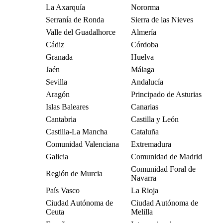
La Axarquía
Nororma
Serranía de Ronda
Sierra de las Nieves
Valle del Guadalhorce
Almería
Cádiz
Córdoba
Granada
Huelva
Jaén
Málaga
Sevilla
Andalucía
Aragón
Principado de Asturias
Islas Baleares
Canarias
Cantabria
Castilla y León
Castilla-La Mancha
Cataluña
Comunidad Valenciana
Extremadura
Galicia
Comunidad de Madrid
Comunidad Foral de
Región de Murcia
Navarra
País Vasco
La Rioja
Ciudad Autónoma de
Ciudad Autónoma de
Ceuta
Melilla