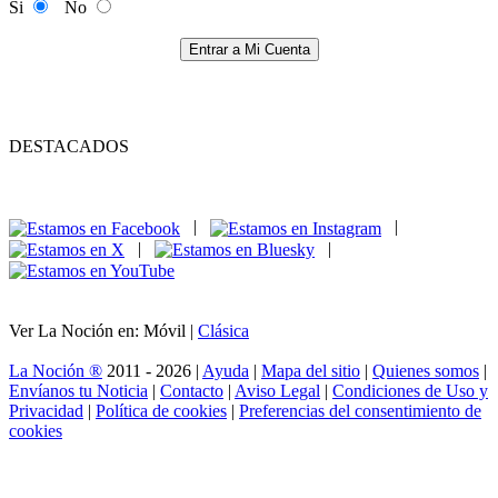
Si
No
Entrar a Mi Cuenta
DESTACADOS
|
|
|
|
Ver La Noción en: Móvil |
Clásica
La Noción ®
2011 - 2026 |
Ayuda
|
Mapa del sitio
|
Quienes somos
|
Envíanos tu Noticia
|
Contacto
|
Aviso Legal
|
Condiciones de Uso y
Privacidad
|
Política de cookies
|
Preferencias del consentimiento de
cookies