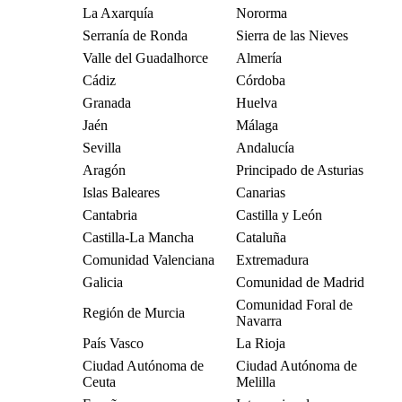
La Axarquía
Nororma
Serranía de Ronda
Sierra de las Nieves
Valle del Guadalhorce
Almería
Cádiz
Córdoba
Granada
Huelva
Jaén
Málaga
Sevilla
Andalucía
Aragón
Principado de Asturias
Islas Baleares
Canarias
Cantabria
Castilla y León
Castilla-La Mancha
Cataluña
Comunidad Valenciana
Extremadura
Galicia
Comunidad de Madrid
Comunidad Foral de
Región de Murcia
Navarra
País Vasco
La Rioja
Ciudad Autónoma de
Ciudad Autónoma de
Ceuta
Melilla