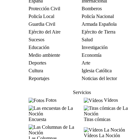
España
Internacional
Protección Civil
Bomberos
Policía Local
Policía Nacional
Guardia Civil
Armada Española
Ejército del Aire
Ejército de Tierra
Sucesos
Salud
Educación
Investigación
Medio ambiente
Economía
Deportes
Arte
Cultura
Iglesia Católica
Reportajes
Noticias del lector
Servicios
Fotos
Vídeos
Encuesta
Tiras cómicas
Vídeos La Noción
Las Columnas