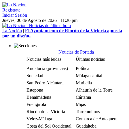
Regístrate
Iniciar Sesión
Jueves, 06 de Agosto de 2026 - 11:26 pm
La Noción
|
El Ayuntamiento de Rincón de la Victoria apuesta
por un diseño...
Noticias de Portada
Noticias más leídas
Últimas noticias
Andalucía (provincias)
Política
Sociedad
Málaga capital
San Pedro Alcántara
Marbella
Estepona
Alhaurín de la Torre
Benalmádena
Cártama
Fuengirola
Mijas
Rincón de la Victoria
Torremolinos
Vélez-Málaga
Comarca de Antequera
Costa del Sol Occidental
Guadalteba