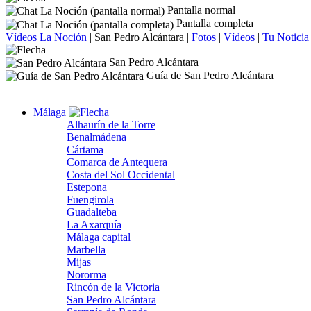
Pantalla normal
Pantalla completa
Vídeos La Noción
|
San Pedro Alcántara
|
Fotos
|
Vídeos
|
Tu Noticia
San Pedro Alcántara
Guía de San Pedro Alcántara
Málaga
Alhaurín de la Torre
Benalmádena
Cártama
Comarca de Antequera
Costa del Sol Occidental
Estepona
Fuengirola
Guadalteba
La Axarquía
Málaga capital
Marbella
Mijas
Nororma
Rincón de la Victoria
San Pedro Alcántara