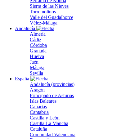
Serranía de Ronda
Sierra de las Nieves
Torremolinos
Valle del Guadalhorce
Vélez-Málaga
Andalucía
Almería
Cádiz
Córdoba
Granada
Huelva
Jaén
Málaga
Sevilla
España
Andalucía (provincias)
Aragón
Principado de Asturias
Islas Baleares
Canarias
Cantabria
Castilla y León
Castilla-La Mancha
Cataluña
Comunidad Valenciana