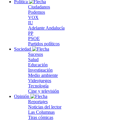
Política
Ciudadanos
Podemos
VOX
IU
Adelante Andalucía
PP
PSOE
Partidos políticos
Sociedad
Sucesos
Salud
Educación
Investigación
Medio ambiente
Videojuegos
Tecnología
Cine y televisión
Opinión
Reportajes
Noticias del lector
Las Columnas
Tiras cómicas