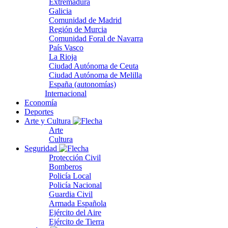
Extremadura
Galicia
Comunidad de Madrid
Región de Murcia
Comunidad Foral de Navarra
País Vasco
La Rioja
Ciudad Autónoma de Ceuta
Ciudad Autónoma de Melilla
España (autonomías)
Internacional
Economía
Deportes
Arte y Cultura
Arte
Cultura
Seguridad
Protección Civil
Bomberos
Policía Local
Policía Nacional
Guardia Civil
Armada Española
Ejército del Aire
Ejército de Tierra