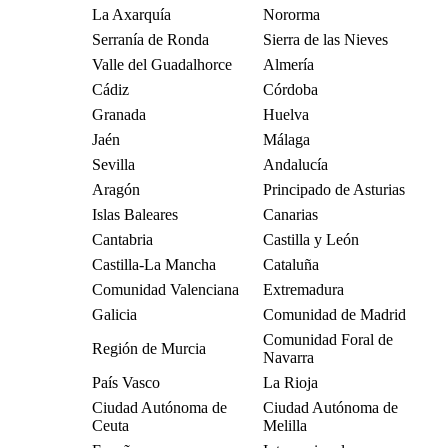
La Axarquía
Nororma
Serranía de Ronda
Sierra de las Nieves
Valle del Guadalhorce
Almería
Cádiz
Córdoba
Granada
Huelva
Jaén
Málaga
Sevilla
Andalucía
Aragón
Principado de Asturias
Islas Baleares
Canarias
Cantabria
Castilla y León
Castilla-La Mancha
Cataluña
Comunidad Valenciana
Extremadura
Galicia
Comunidad de Madrid
Comunidad Foral de
Región de Murcia
Navarra
País Vasco
La Rioja
Ciudad Autónoma de
Ciudad Autónoma de
Ceuta
Melilla