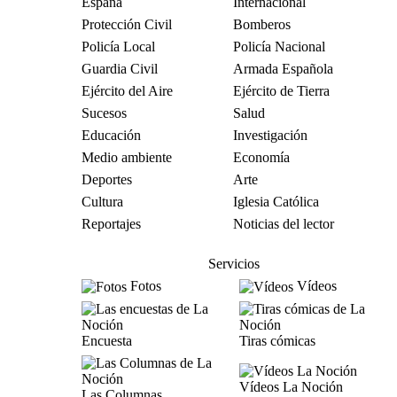
España
Internacional
Protección Civil
Bomberos
Policía Local
Policía Nacional
Guardia Civil
Armada Española
Ejército del Aire
Ejército de Tierra
Sucesos
Salud
Educación
Investigación
Medio ambiente
Economía
Deportes
Arte
Cultura
Iglesia Católica
Reportajes
Noticias del lector
Servicios
Fotos
Vídeos
Encuesta
Tiras cómicas
Vídeos La Noción
Las Columnas