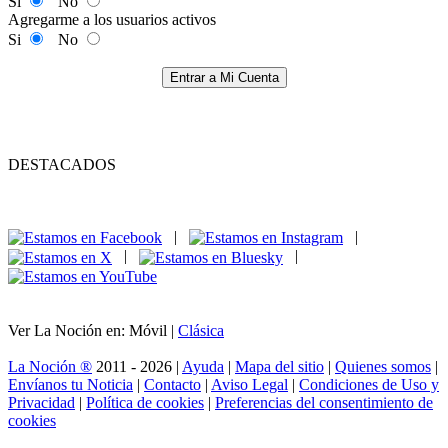
Si
No
Agregarme a los usuarios activos
Si
No
Entrar a Mi Cuenta
DESTACADOS
|
|
|
|
Ver La Noción en: Móvil |
Clásica
La Noción ®
2011 - 2026 |
Ayuda
|
Mapa del sitio
|
Quienes somos
|
Envíanos tu Noticia
|
Contacto
|
Aviso Legal
|
Condiciones de Uso y
Privacidad
|
Política de cookies
|
Preferencias del consentimiento de
cookies