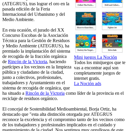
(ATEGRUS), tras lograr el oro en la
pasada edición de la Feria
Internacional del Urbanismo y del
Medio Ambiente.
En esta ocasión, el jurado del XX
Concurso Escobas de la Asociación
Técnica para la Gestión de Residuos
y Medio Ambiente (ATEGRUS), ha
premiado la implantación del sistema
de recogida de la fracción orgánica
Mini juegos La Noción
de
Rincón de la Victoria
, haciendo
Todos los minijuegos que te
partícipes a los vecinos en la limpieza
vas a encontrar aquí son
pública y ciudadano de la ciudad,
completamente juegos de
junto a colectivos, profesionales,
internet gratis.
trabajadores y Ayuntamiento en el
La Noción ads
sistema de recogida de orgánica, que
ha situado a
Rincón de la Victoria
como líder de la provincia en el
reciclaje de residuos orgánico.
El concejal de Sostenibilidad Medioambiental, Borja Ortiz, ha
destacado que "esta alta distinción otorgada por ATEGRUS
reconoce la excelencia y el compromiso tanto de los vecinos como
de los trabajadores y profesionales implicados en el cuidado y
mantenimiento de la ciudad. Nos sentimos muy orgullosos de este