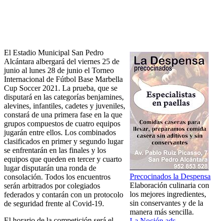
El Estadio Municipal San Pedro
Alcántara albergará del viernes 25 de
junio al lunes 28 de junio el Torneo
Internacional de Fútbol Base Marbella
Cup Soccer 2021. La prueba, que se
disputará en las categorías benjamines,
alevines, infantiles, cadetes y juveniles,
constará de una primera fase en la que
grupos compuestos de cuatro equipos
jugarán entre ellos. Los combinados
clasificados en primer y segundo lugar
se enfrentarán en las finales y los
equipos que queden en tercer y cuarto
lugar disputarán una ronda de
Precocinados la Despensa
consolación. Todos los encuentros
Elaboración culinaria con
serán arbitrados por colegiados
los mejores ingredientes,
federados y contarán con un protocolo
sin conservantes y de la
de seguridad frente al Covid-19.
manera más sencilla.
El horario de la competición será el
La Noción ads