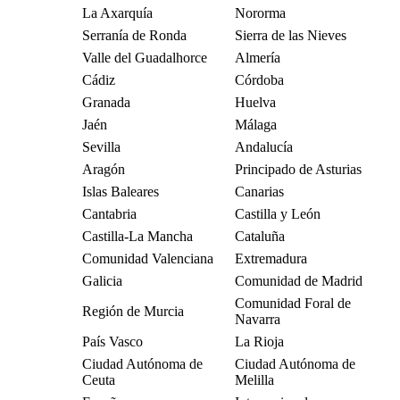
La Axarquía
Nororma
Serranía de Ronda
Sierra de las Nieves
Valle del Guadalhorce
Almería
Cádiz
Córdoba
Granada
Huelva
Jaén
Málaga
Sevilla
Andalucía
Aragón
Principado de Asturias
Islas Baleares
Canarias
Cantabria
Castilla y León
Castilla-La Mancha
Cataluña
Comunidad Valenciana
Extremadura
Galicia
Comunidad de Madrid
Comunidad Foral de
Región de Murcia
Navarra
País Vasco
La Rioja
Ciudad Autónoma de
Ciudad Autónoma de
Ceuta
Melilla