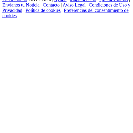
Envíanos tu Noticia
|
Contacto
|
Aviso Legal
|
Condiciones de Uso y
Privacidad
|
Política de cookies
|
Preferencias del consentimiento de
cookies