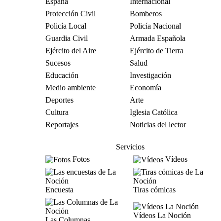
España
Internacional
Protección Civil
Bomberos
Policía Local
Policía Nacional
Guardia Civil
Armada Española
Ejército del Aire
Ejército de Tierra
Sucesos
Salud
Educación
Investigación
Medio ambiente
Economía
Deportes
Arte
Cultura
Iglesia Católica
Reportajes
Noticias del lector
Servicios
Fotos
Vídeos
Encuesta
Tiras cómicas
Vídeos La Noción
Las Columnas