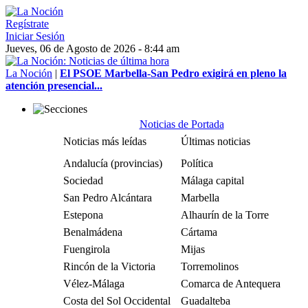
Regístrate
Iniciar Sesión
Jueves, 06 de Agosto de 2026 - 8:44 am
La Noción
|
El PSOE Marbella-San Pedro exigirá en pleno la
atención presencial...
Noticias de Portada
Noticias más leídas
Últimas noticias
Andalucía (provincias)
Política
Sociedad
Málaga capital
San Pedro Alcántara
Marbella
Estepona
Alhaurín de la Torre
Benalmádena
Cártama
Fuengirola
Mijas
Rincón de la Victoria
Torremolinos
Vélez-Málaga
Comarca de Antequera
Costa del Sol Occidental
Guadalteba