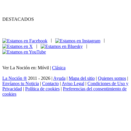
DESTACADOS
|
|
|
|
Ver La Noción en: Móvil |
Clásica
La Noción ®
2011 - 2026 |
Ayuda
|
Mapa del sitio
|
Quienes somos
|
Envíanos tu Noticia
|
Contacto
|
Aviso Legal
|
Condiciones de Uso y
Privacidad
|
Política de cookies
|
Preferencias del consentimiento de
cookies