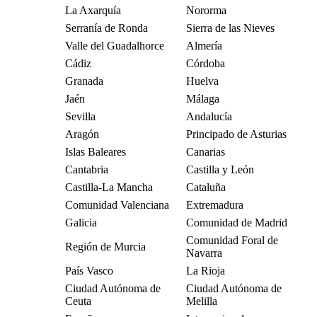
La Axarquía
Nororma
Serranía de Ronda
Sierra de las Nieves
Valle del Guadalhorce
Almería
Cádiz
Córdoba
Granada
Huelva
Jaén
Málaga
Sevilla
Andalucía
Aragón
Principado de Asturias
Islas Baleares
Canarias
Cantabria
Castilla y León
Castilla-La Mancha
Cataluña
Comunidad Valenciana
Extremadura
Galicia
Comunidad de Madrid
Comunidad Foral de
Región de Murcia
Navarra
País Vasco
La Rioja
Ciudad Autónoma de
Ciudad Autónoma de
Ceuta
Melilla