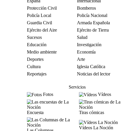
España
Internacional
Protección Civil
Bomberos
Policía Local
Policía Nacional
Guardia Civil
Armada Española
Ejército del Aire
Ejército de Tierra
Sucesos
Salud
Educación
Investigación
Medio ambiente
Economía
Deportes
Arte
Cultura
Iglesia Católica
Reportajes
Noticias del lector
Servicios
Fotos
Vídeos
Encuesta
Tiras cómicas
Vídeos La Noción
Las Columnas