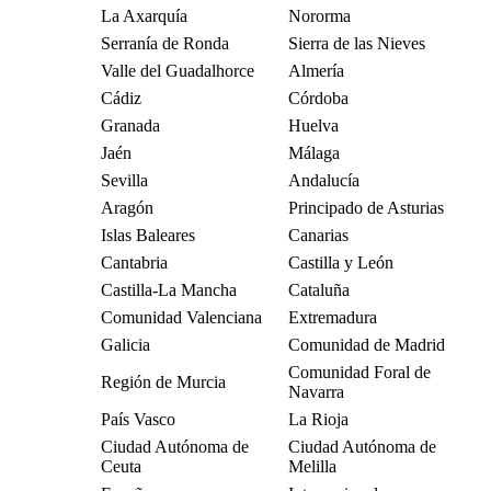
La Axarquía
Nororma
Serranía de Ronda
Sierra de las Nieves
Valle del Guadalhorce
Almería
Cádiz
Córdoba
Granada
Huelva
Jaén
Málaga
Sevilla
Andalucía
Aragón
Principado de Asturias
Islas Baleares
Canarias
Cantabria
Castilla y León
Castilla-La Mancha
Cataluña
Comunidad Valenciana
Extremadura
Galicia
Comunidad de Madrid
Comunidad Foral de
Región de Murcia
Navarra
País Vasco
La Rioja
Ciudad Autónoma de
Ciudad Autónoma de
Ceuta
Melilla