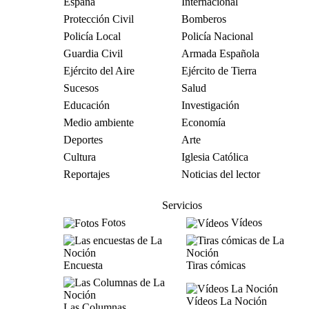
España
Internacional
Protección Civil
Bomberos
Policía Local
Policía Nacional
Guardia Civil
Armada Española
Ejército del Aire
Ejército de Tierra
Sucesos
Salud
Educación
Investigación
Medio ambiente
Economía
Deportes
Arte
Cultura
Iglesia Católica
Reportajes
Noticias del lector
Servicios
Fotos
Vídeos
Encuesta
Tiras cómicas
Vídeos La Noción
Las Columnas