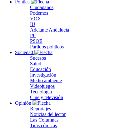
Política
Ciudadanos
Podemos
VOX
IU
Adelante Andalucía
PP
PSOE
Partidos políticos
Sociedad
Sucesos
Salud
Educación
Investigación
Medio ambiente
Videojuegos
Tecnología
Cine y televisión
Opinión
Reportajes
Noticias del lector
Las Columnas
Tiras cómicas