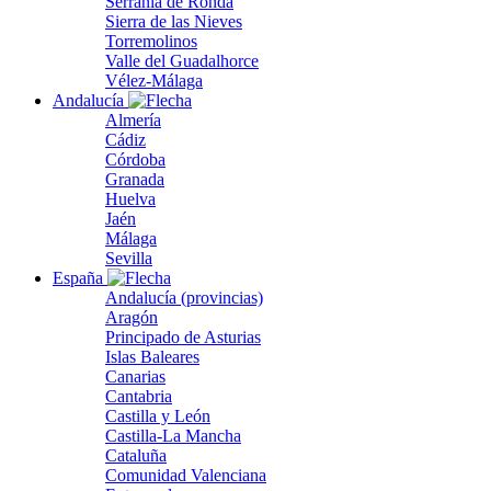
Serranía de Ronda
Sierra de las Nieves
Torremolinos
Valle del Guadalhorce
Vélez-Málaga
Andalucía
Almería
Cádiz
Córdoba
Granada
Huelva
Jaén
Málaga
Sevilla
España
Andalucía (provincias)
Aragón
Principado de Asturias
Islas Baleares
Canarias
Cantabria
Castilla y León
Castilla-La Mancha
Cataluña
Comunidad Valenciana