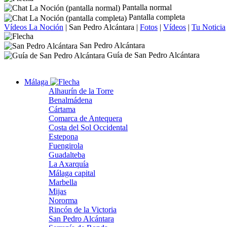
Pantalla normal
Pantalla completa
Vídeos La Noción
|
San Pedro Alcántara
|
Fotos
|
Vídeos
|
Tu Noticia
San Pedro Alcántara
Guía de San Pedro Alcántara
Málaga
Alhaurín de la Torre
Benalmádena
Cártama
Comarca de Antequera
Costa del Sol Occidental
Estepona
Fuengirola
Guadalteba
La Axarquía
Málaga capital
Marbella
Mijas
Nororma
Rincón de la Victoria
San Pedro Alcántara