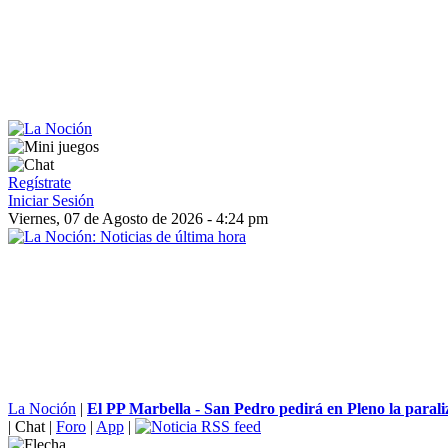
Regístrate
Iniciar Sesión
Viernes, 07 de Agosto de 2026 - 4:24 pm
La Noción
|
El PP Marbella - San Pedro pedirá en Pleno la paraliz
|
Chat
|
Foro
|
App
|