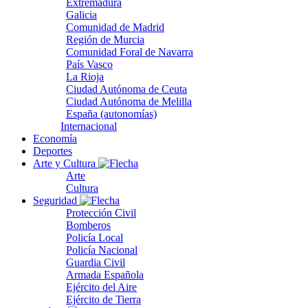
Extremadura
Galicia
Comunidad de Madrid
Región de Murcia
Comunidad Foral de Navarra
País Vasco
La Rioja
Ciudad Autónoma de Ceuta
Ciudad Autónoma de Melilla
España (autonomías)
Internacional
Economía
Deportes
Arte y Cultura
Arte
Cultura
Seguridad
Protección Civil
Bomberos
Policía Local
Policía Nacional
Guardia Civil
Armada Española
Ejército del Aire
Ejército de Tierra