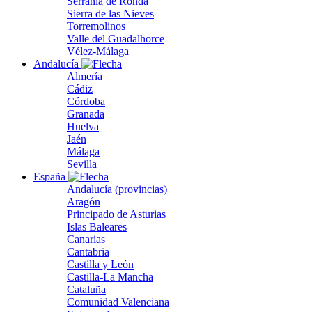
Serranía de Ronda
Sierra de las Nieves
Torremolinos
Valle del Guadalhorce
Vélez-Málaga
Andalucía
Almería
Cádiz
Córdoba
Granada
Huelva
Jaén
Málaga
Sevilla
España
Andalucía (provincias)
Aragón
Principado de Asturias
Islas Baleares
Canarias
Cantabria
Castilla y León
Castilla-La Mancha
Cataluña
Comunidad Valenciana