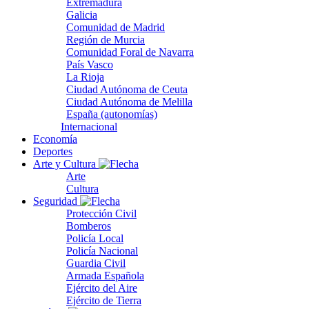
Extremadura
Galicia
Comunidad de Madrid
Región de Murcia
Comunidad Foral de Navarra
País Vasco
La Rioja
Ciudad Autónoma de Ceuta
Ciudad Autónoma de Melilla
España (autonomías)
Internacional
Economía
Deportes
Arte y Cultura
Arte
Cultura
Seguridad
Protección Civil
Bomberos
Policía Local
Policía Nacional
Guardia Civil
Armada Española
Ejército del Aire
Ejército de Tierra