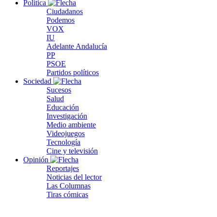
Política
Ciudadanos
Podemos
VOX
IU
Adelante Andalucía
PP
PSOE
Partidos políticos
Sociedad
Sucesos
Salud
Educación
Investigación
Medio ambiente
Videojuegos
Tecnología
Cine y televisión
Opinión
Reportajes
Noticias del lector
Las Columnas
Tiras cómicas