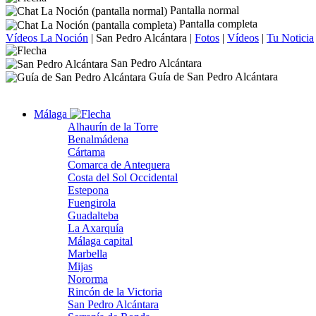
Pantalla normal
Pantalla completa
Vídeos La Noción
|
San Pedro Alcántara
|
Fotos
|
Vídeos
|
Tu Noticia
San Pedro Alcántara
Guía de San Pedro Alcántara
Málaga
Alhaurín de la Torre
Benalmádena
Cártama
Comarca de Antequera
Costa del Sol Occidental
Estepona
Fuengirola
Guadalteba
La Axarquía
Málaga capital
Marbella
Mijas
Nororma
Rincón de la Victoria
San Pedro Alcántara