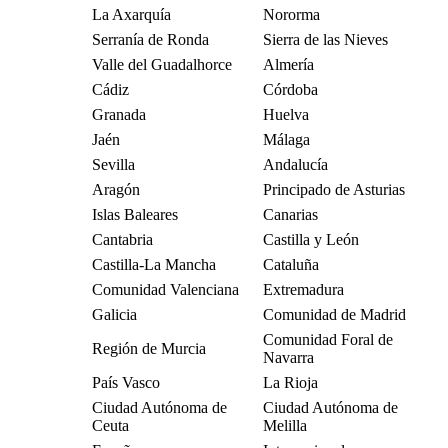
La Axarquía
Nororma
Serranía de Ronda
Sierra de las Nieves
Valle del Guadalhorce
Almería
Cádiz
Córdoba
Granada
Huelva
Jaén
Málaga
Sevilla
Andalucía
Aragón
Principado de Asturias
Islas Baleares
Canarias
Cantabria
Castilla y León
Castilla-La Mancha
Cataluña
Comunidad Valenciana
Extremadura
Galicia
Comunidad de Madrid
Comunidad Foral de
Región de Murcia
Navarra
País Vasco
La Rioja
Ciudad Autónoma de
Ciudad Autónoma de
Ceuta
Melilla