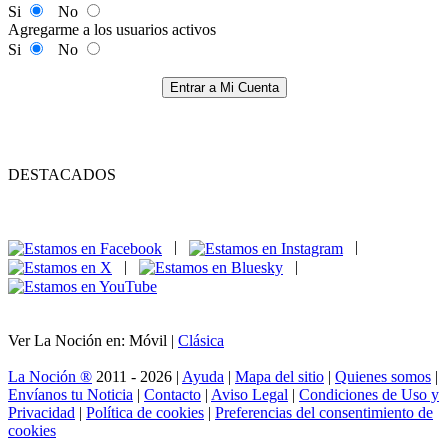
Si
No
Agregarme a los usuarios activos
Si
No
Entrar a Mi Cuenta
DESTACADOS
|
|
|
|
Ver La Noción en: Móvil |
Clásica
La Noción ®
2011 - 2026 |
Ayuda
|
Mapa del sitio
|
Quienes somos
|
Envíanos tu Noticia
|
Contacto
|
Aviso Legal
|
Condiciones de Uso y
Privacidad
|
Política de cookies
|
Preferencias del consentimiento de
cookies