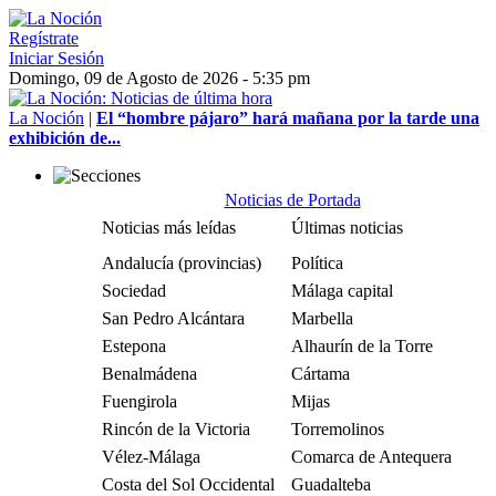
Regístrate
Iniciar Sesión
Domingo, 09 de Agosto de 2026 - 5:35 pm
La Noción
|
El “hombre pájaro” hará mañana por la tarde una
exhibición de...
Noticias de Portada
Noticias más leídas
Últimas noticias
Andalucía (provincias)
Política
Sociedad
Málaga capital
San Pedro Alcántara
Marbella
Estepona
Alhaurín de la Torre
Benalmádena
Cártama
Fuengirola
Mijas
Rincón de la Victoria
Torremolinos
Vélez-Málaga
Comarca de Antequera
Costa del Sol Occidental
Guadalteba