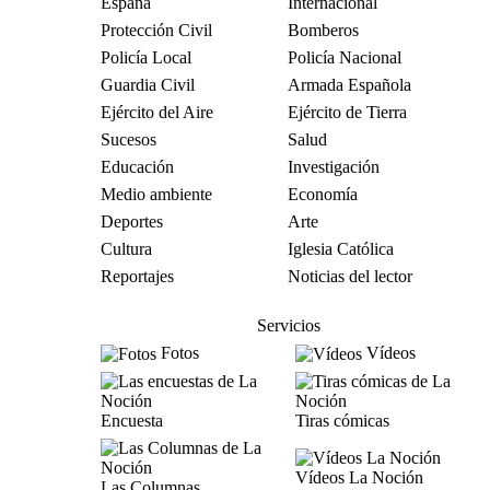
España
Internacional
Protección Civil
Bomberos
Policía Local
Policía Nacional
Guardia Civil
Armada Española
Ejército del Aire
Ejército de Tierra
Sucesos
Salud
Educación
Investigación
Medio ambiente
Economía
Deportes
Arte
Cultura
Iglesia Católica
Reportajes
Noticias del lector
Servicios
Fotos
Vídeos
Encuesta
Tiras cómicas
Vídeos La Noción
Las Columnas