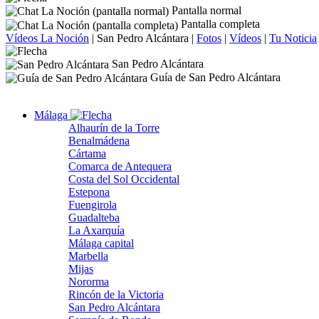
Pantalla normal
Pantalla completa
Vídeos La Noción
|
San Pedro Alcántara
|
Fotos
|
Vídeos
|
Tu Noticia
San Pedro Alcántara
Guía de San Pedro Alcántara
Málaga
Alhaurín de la Torre
Benalmádena
Cártama
Comarca de Antequera
Costa del Sol Occidental
Estepona
Fuengirola
Guadalteba
La Axarquía
Málaga capital
Marbella
Mijas
Nororma
Rincón de la Victoria
San Pedro Alcántara