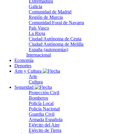
Extremadura
Galicia
Comunidad de Madrid
Región de Murcia
Comunidad Foral de Navarra
País Vasco
La Rioja
Ciudad Autónoma de Ceuta
Ciudad Autónoma de Melilla
España (autonomías)
Internacional
Economía
Deportes
Arte y Cultura
Arte
Cultura
Seguridad
Protección Civil
Bomberos
Policía Local
Policía Nacional
Guardia Civil
Armada Española
Ejército del Aire
Ejército de Tierra