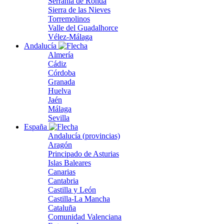
Serranía de Ronda
Sierra de las Nieves
Torremolinos
Valle del Guadalhorce
Vélez-Málaga
Andalucía
Almería
Cádiz
Córdoba
Granada
Huelva
Jaén
Málaga
Sevilla
España
Andalucía (provincias)
Aragón
Principado de Asturias
Islas Baleares
Canarias
Cantabria
Castilla y León
Castilla-La Mancha
Cataluña
Comunidad Valenciana