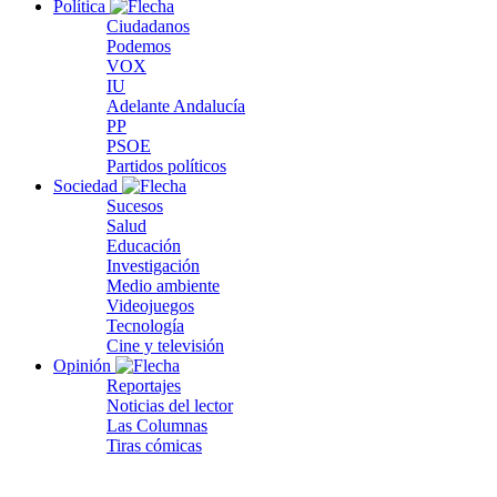
Política
Ciudadanos
Podemos
VOX
IU
Adelante Andalucía
PP
PSOE
Partidos políticos
Sociedad
Sucesos
Salud
Educación
Investigación
Medio ambiente
Videojuegos
Tecnología
Cine y televisión
Opinión
Reportajes
Noticias del lector
Las Columnas
Tiras cómicas