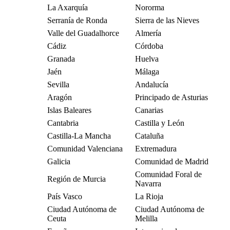
La Axarquía
Nororma
Serranía de Ronda
Sierra de las Nieves
Valle del Guadalhorce
Almería
Cádiz
Córdoba
Granada
Huelva
Jaén
Málaga
Sevilla
Andalucía
Aragón
Principado de Asturias
Islas Baleares
Canarias
Cantabria
Castilla y León
Castilla-La Mancha
Cataluña
Comunidad Valenciana
Extremadura
Galicia
Comunidad de Madrid
Comunidad Foral de
Región de Murcia
Navarra
País Vasco
La Rioja
Ciudad Autónoma de
Ciudad Autónoma de
Ceuta
Melilla