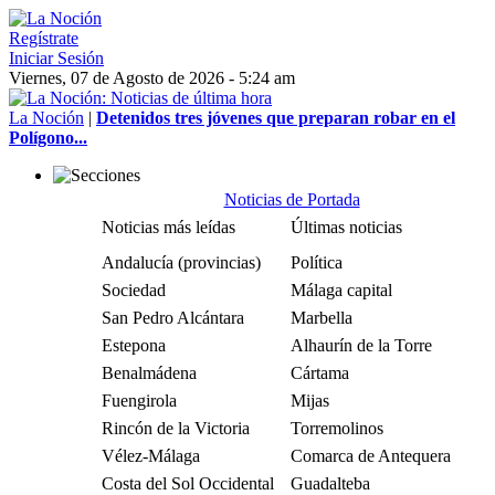
Regístrate
Iniciar Sesión
Viernes, 07 de Agosto de 2026 - 5:24 am
La Noción
|
Detenidos tres jóvenes que preparan robar en el
Polígono...
Noticias de Portada
Noticias más leídas
Últimas noticias
Andalucía (provincias)
Política
Sociedad
Málaga capital
San Pedro Alcántara
Marbella
Estepona
Alhaurín de la Torre
Benalmádena
Cártama
Fuengirola
Mijas
Rincón de la Victoria
Torremolinos
Vélez-Málaga
Comarca de Antequera
Costa del Sol Occidental
Guadalteba