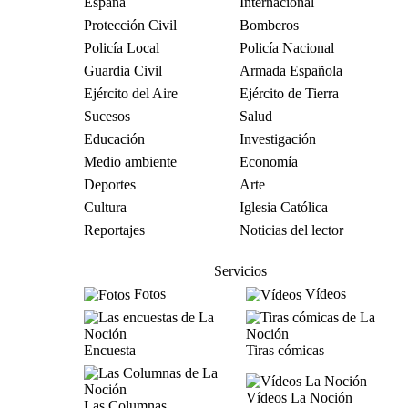
España
Internacional
Protección Civil
Bomberos
Policía Local
Policía Nacional
Guardia Civil
Armada Española
Ejército del Aire
Ejército de Tierra
Sucesos
Salud
Educación
Investigación
Medio ambiente
Economía
Deportes
Arte
Cultura
Iglesia Católica
Reportajes
Noticias del lector
Servicios
Fotos
Vídeos
Encuesta
Tiras cómicas
Vídeos La Noción
Las Columnas