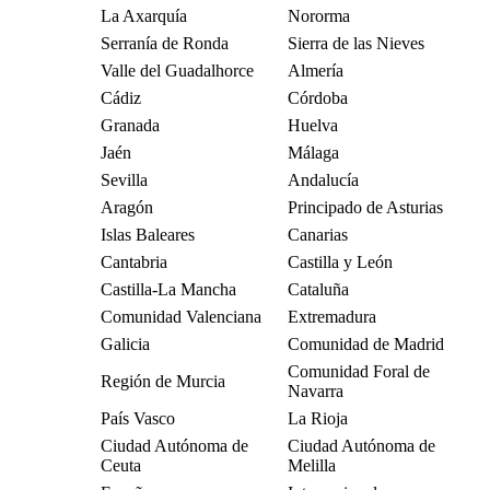
La Axarquía
Nororma
Serranía de Ronda
Sierra de las Nieves
Valle del Guadalhorce
Almería
Cádiz
Córdoba
Granada
Huelva
Jaén
Málaga
Sevilla
Andalucía
Aragón
Principado de Asturias
Islas Baleares
Canarias
Cantabria
Castilla y León
Castilla-La Mancha
Cataluña
Comunidad Valenciana
Extremadura
Galicia
Comunidad de Madrid
Comunidad Foral de
Región de Murcia
Navarra
País Vasco
La Rioja
Ciudad Autónoma de
Ciudad Autónoma de
Ceuta
Melilla