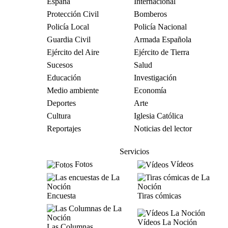
España
Internacional
Protección Civil
Bomberos
Policía Local
Policía Nacional
Guardia Civil
Armada Española
Ejército del Aire
Ejército de Tierra
Sucesos
Salud
Educación
Investigación
Medio ambiente
Economía
Deportes
Arte
Cultura
Iglesia Católica
Reportajes
Noticias del lector
Servicios
Fotos
Vídeos
Encuesta
Tiras cómicas
Vídeos La Noción
Las Columnas