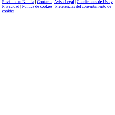
Envíanos tu Noticia
|
Contacto
|
Aviso Legal
|
Condiciones de Uso y
Privacidad
|
Política de cookies
|
Preferencias del consentimiento de
cookies