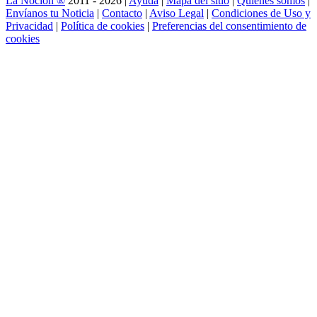
La Noción ®
2011 - 2026 |
Ayuda
|
Mapa del sitio
|
Quienes somos
|
Envíanos tu Noticia
|
Contacto
|
Aviso Legal
|
Condiciones de Uso y
Privacidad
|
Política de cookies
|
Preferencias del consentimiento de
cookies