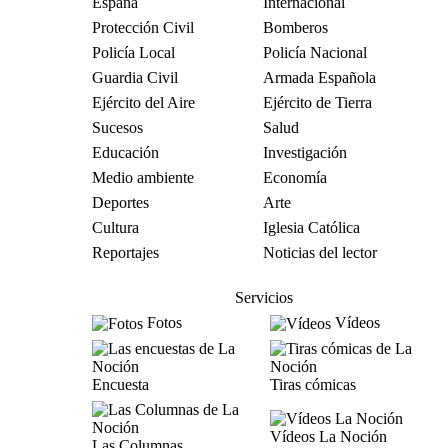
España
Internacional
Protección Civil
Bomberos
Policía Local
Policía Nacional
Guardia Civil
Armada Española
Ejército del Aire
Ejército de Tierra
Sucesos
Salud
Educación
Investigación
Medio ambiente
Economía
Deportes
Arte
Cultura
Iglesia Católica
Reportajes
Noticias del lector
Servicios
Fotos
Vídeos
Encuesta
Tiras cómicas
Vídeos La Noción
Las Columnas