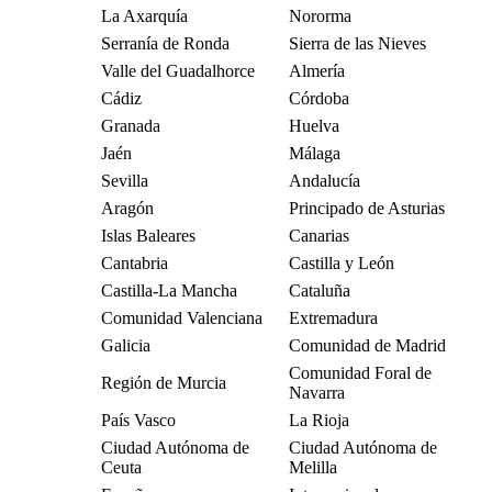
La Axarquía
Nororma
Serranía de Ronda
Sierra de las Nieves
Valle del Guadalhorce
Almería
Cádiz
Córdoba
Granada
Huelva
Jaén
Málaga
Sevilla
Andalucía
Aragón
Principado de Asturias
Islas Baleares
Canarias
Cantabria
Castilla y León
Castilla-La Mancha
Cataluña
Comunidad Valenciana
Extremadura
Galicia
Comunidad de Madrid
Comunidad Foral de
Región de Murcia
Navarra
País Vasco
La Rioja
Ciudad Autónoma de
Ciudad Autónoma de
Ceuta
Melilla