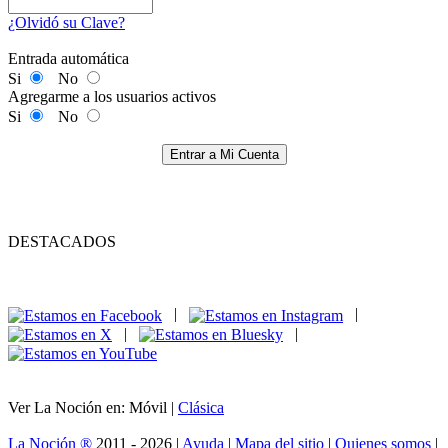
¿Olvidó su Clave?
Entrada automática
Si
No
Agregarme a los usuarios activos
Si
No
Entrar a Mi Cuenta
DESTACADOS
|
|
|
|
Ver La Noción en: Móvil |
Clásica
La Noción ®
2011 - 2026 |
Ayuda
|
Mapa del sitio
|
Quienes somos
|