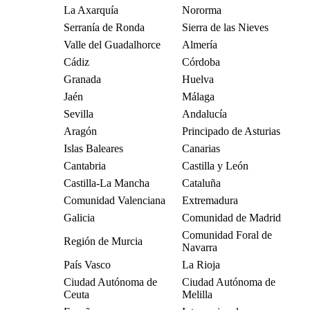
La Axarquía
Nororma
Serranía de Ronda
Sierra de las Nieves
Valle del Guadalhorce
Almería
Cádiz
Córdoba
Granada
Huelva
Jaén
Málaga
Sevilla
Andalucía
Aragón
Principado de Asturias
Islas Baleares
Canarias
Cantabria
Castilla y León
Castilla-La Mancha
Cataluña
Comunidad Valenciana
Extremadura
Galicia
Comunidad de Madrid
Comunidad Foral de
Región de Murcia
Navarra
País Vasco
La Rioja
Ciudad Autónoma de
Ciudad Autónoma de
Ceuta
Melilla