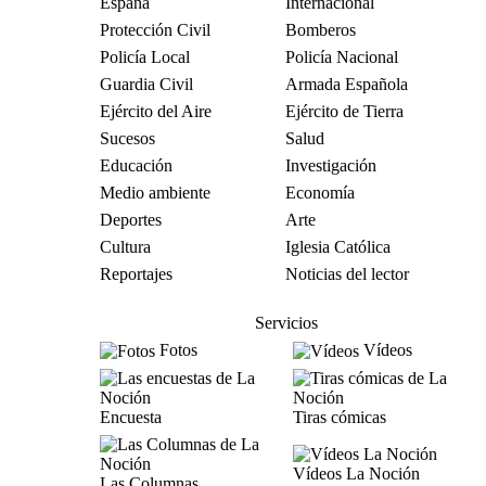
España
Internacional
Protección Civil
Bomberos
Policía Local
Policía Nacional
Guardia Civil
Armada Española
Ejército del Aire
Ejército de Tierra
Sucesos
Salud
Educación
Investigación
Medio ambiente
Economía
Deportes
Arte
Cultura
Iglesia Católica
Reportajes
Noticias del lector
Servicios
Fotos
Vídeos
Encuesta
Tiras cómicas
Vídeos La Noción
Las Columnas