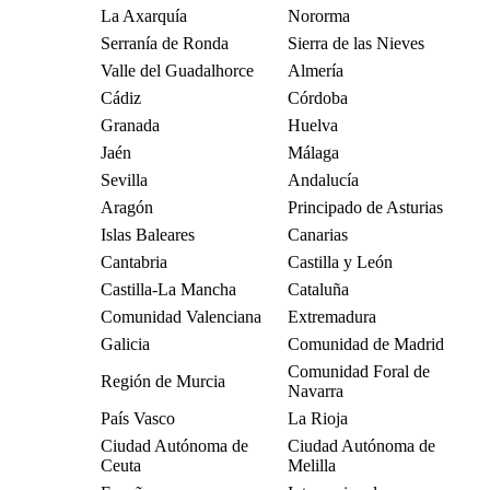
La Axarquía
Nororma
Serranía de Ronda
Sierra de las Nieves
Valle del Guadalhorce
Almería
Cádiz
Córdoba
Granada
Huelva
Jaén
Málaga
Sevilla
Andalucía
Aragón
Principado de Asturias
Islas Baleares
Canarias
Cantabria
Castilla y León
Castilla-La Mancha
Cataluña
Comunidad Valenciana
Extremadura
Galicia
Comunidad de Madrid
Comunidad Foral de
Región de Murcia
Navarra
País Vasco
La Rioja
Ciudad Autónoma de
Ciudad Autónoma de
Ceuta
Melilla