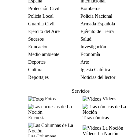
España
Internacional
Protección Civil
Bomberos
Policía Local
Policía Nacional
Guardia Civil
Armada Española
Ejército del Aire
Ejército de Tierra
Sucesos
Salud
Educación
Investigación
Medio ambiente
Economía
Deportes
Arte
Cultura
Iglesia Católica
Reportajes
Noticias del lector
Servicios
Fotos
Vídeos
Encuesta
Tiras cómicas
Vídeos La Noción
Las Columnas