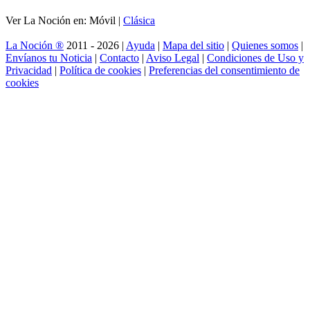
Ver La Noción en: Móvil |
Clásica
La Noción ®
2011 - 2026 |
Ayuda
|
Mapa del sitio
|
Quienes somos
|
Envíanos tu Noticia
|
Contacto
|
Aviso Legal
|
Condiciones de Uso y
Privacidad
|
Política de cookies
|
Preferencias del consentimiento de
cookies