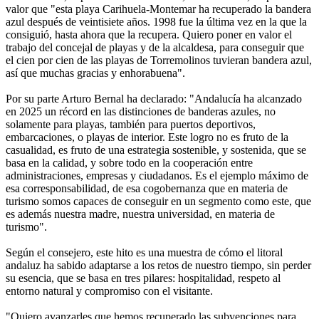
valor que "esta playa Carihuela-Montemar ha recuperado la bandera
azul después de veintisiete años. 1998 fue la última vez en la que la
consiguió, hasta ahora que la recupera. Quiero poner en valor el
trabajo del concejal de playas y de la alcaldesa, para conseguir que
el cien por cien de las playas de Torremolinos tuvieran bandera azul,
así que muchas gracias y enhorabuena".
Por su parte Arturo Bernal ha declarado: "Andalucía ha alcanzado
en 2025 un récord en las distinciones de banderas azules, no
solamente para playas, también para puertos deportivos,
embarcaciones, o playas de interior. Este logro no es fruto de la
casualidad, es fruto de una estrategia sostenible, y sostenida, que se
basa en la calidad, y sobre todo en la cooperación entre
administraciones, empresas y ciudadanos. Es el ejemplo máximo de
esa corresponsabilidad, de esa cogobernanza que en materia de
turismo somos capaces de conseguir en un segmento como este, que
es además nuestra madre, nuestra universidad, en materia de
turismo".
Según el consejero, este hito es una muestra de cómo el litoral
andaluz ha sabido adaptarse a los retos de nuestro tiempo, sin perder
su esencia, que se basa en tres pilares: hospitalidad, respeto al
entorno natural y compromiso con el visitante.
"Quiero avanzarles que hemos recuperado las subvenciones para