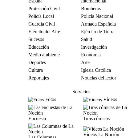
España
Internacional
Protección Civil
Bomberos
Policía Local
Policía Nacional
Guardia Civil
Armada Española
Ejército del Aire
Ejército de Tierra
Sucesos
Salud
Educación
Investigación
Medio ambiente
Economía
Deportes
Arte
Cultura
Iglesia Católica
Reportajes
Noticias del lector
Servicios
Fotos
Vídeos
Encuesta
Tiras cómicas
Vídeos La Noción
Las Columnas