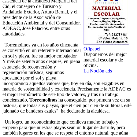
asistencia de la alcaldesa Margarita del
Cid, el consejero de Turismo y
Andalucía Exterior, Arturo Bernal, y el
presidente de la Asociación de
Educación Ambiental y del Consumidor,
ADEAC, José Palacios, entre otras
autoridades.
"Torremolinos ya en los años cincuenta
Ofipapel
se convirtió en un referente internacional
Disponemos del mejor
en sol y playa, fue su mejor embajador.
material escolar y de
Y más de setenta años después, en plena
oficina.
estrategia de reconversión y
La Noción ads
regeneración turística, seguimos
apostando por el sol y playa,
incorporando aquellos valores que, hoy en día, son exigibles en
materia de sostenibilidad y excelencia. Precisamente la ADEAC es
el mejor termómetro de este tipo de valores, y tras un trabajo
concienzudo,
Torremolinos
ha conseguido, por primera vez en su
historia, que todas sus playas, que el cien por cien de su litoral, esté
jalonado de banderas azules", ha declarado la alcaldesa.
"Un logro, un reconocimiento que conlleva mucho trabajo y
empeño para que nuestras playas sean un lugar de disfrute, pero
también lugares en los que se respeta el entorno natural, que aúna