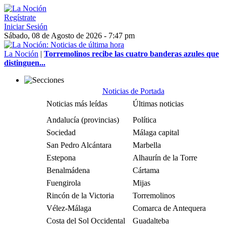
Regístrate
Iniciar Sesión
Sábado, 08 de Agosto de 2026 - 7:47 pm
La Noción
|
Torremolinos recibe las cuatro banderas azules que
distinguen...
Noticias de Portada
Noticias más leídas
Últimas noticias
Andalucía (provincias)
Política
Sociedad
Málaga capital
San Pedro Alcántara
Marbella
Estepona
Alhaurín de la Torre
Benalmádena
Cártama
Fuengirola
Mijas
Rincón de la Victoria
Torremolinos
Vélez-Málaga
Comarca de Antequera
Costa del Sol Occidental
Guadalteba