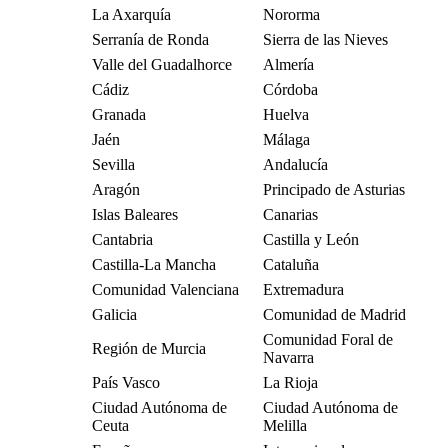
La Axarquía
Nororma
Serranía de Ronda
Sierra de las Nieves
Valle del Guadalhorce
Almería
Cádiz
Córdoba
Granada
Huelva
Jaén
Málaga
Sevilla
Andalucía
Aragón
Principado de Asturias
Islas Baleares
Canarias
Cantabria
Castilla y León
Castilla-La Mancha
Cataluña
Comunidad Valenciana
Extremadura
Galicia
Comunidad de Madrid
Comunidad Foral de
Región de Murcia
Navarra
País Vasco
La Rioja
Ciudad Autónoma de
Ciudad Autónoma de
Ceuta
Melilla