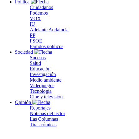
Política
Ciudadanos
Podemos
VOX
IU
Adelante Andalucía
PP
PSOE
Partidos políticos
Sociedad
Sucesos
Salud
Educación
Investigación
Medio ambiente
Videojuegos
Tecnología
Cine y televisión
Opinión
Reportajes
Noticias del lector
Las Columnas
Tiras cómicas