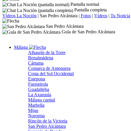
Pantalla normal
Pantalla completa
Vídeos La Noción
|
San Pedro Alcántara
|
Fotos
|
Vídeos
|
Tu Noticia
San Pedro Alcántara
Guía de San Pedro Alcántara
Málaga
Alhaurín de la Torre
Benalmádena
Cártama
Comarca de Antequera
Costa del Sol Occidental
Estepona
Fuengirola
Guadalteba
La Axarquía
Málaga capital
Marbella
Mijas
Nororma
Rincón de la Victoria
San Pedro Alcántara