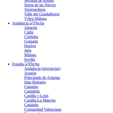
Serranía de Ronda
Sierra de las Nieves
Torremolinos
Valle del Guadalhorce
Vélez-Málaga
Andalucía
Almería
Cádiz
Córdoba
Granada
Huelva
Jaén
Málaga
Sevilla
España
Andalucía (provincias)
Aragón
Principado de Asturias
Islas Baleares
Canarias
Cantabria
Castilla y León
Castilla-La Mancha
Cataluña
Comunidad Valenciana