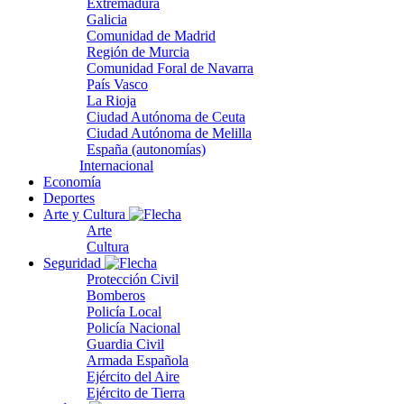
Extremadura
Galicia
Comunidad de Madrid
Región de Murcia
Comunidad Foral de Navarra
País Vasco
La Rioja
Ciudad Autónoma de Ceuta
Ciudad Autónoma de Melilla
España (autonomías)
Internacional
Economía
Deportes
Arte y Cultura
Arte
Cultura
Seguridad
Protección Civil
Bomberos
Policía Local
Policía Nacional
Guardia Civil
Armada Española
Ejército del Aire
Ejército de Tierra