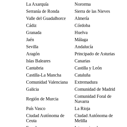
La Axarquía
Nororma
Serranía de Ronda
Sierra de las Nieves
Valle del Guadalhorce
Almería
Cádiz
Córdoba
Granada
Huelva
Jaén
Málaga
Sevilla
Andalucía
Aragón
Principado de Asturias
Islas Baleares
Canarias
Cantabria
Castilla y León
Castilla-La Mancha
Cataluña
Comunidad Valenciana
Extremadura
Galicia
Comunidad de Madrid
Comunidad Foral de
Región de Murcia
Navarra
País Vasco
La Rioja
Ciudad Autónoma de
Ciudad Autónoma de
Ceuta
Melilla