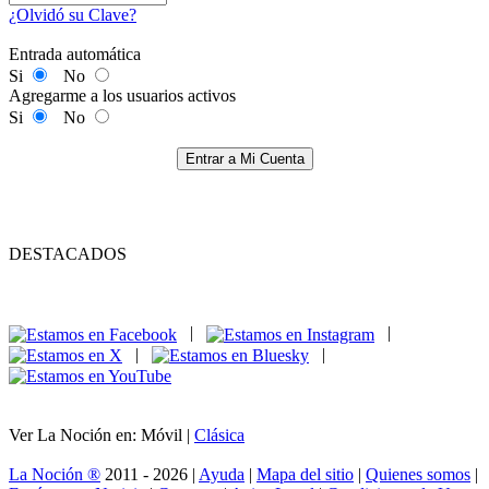
¿Olvidó su Clave?
Entrada automática
Si
No
Agregarme a los usuarios activos
Si
No
Entrar a Mi Cuenta
DESTACADOS
|
|
|
|
Ver La Noción en: Móvil |
Clásica
La Noción ®
2011 - 2026 |
Ayuda
|
Mapa del sitio
|
Quienes somos
|