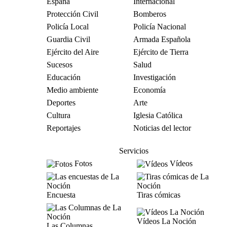
España
Internacional
Protección Civil
Bomberos
Policía Local
Policía Nacional
Guardia Civil
Armada Española
Ejército del Aire
Ejército de Tierra
Sucesos
Salud
Educación
Investigación
Medio ambiente
Economía
Deportes
Arte
Cultura
Iglesia Católica
Reportajes
Noticias del lector
Servicios
Fotos
Vídeos
Encuesta
Tiras cómicas
Vídeos La Noción
Las Columnas