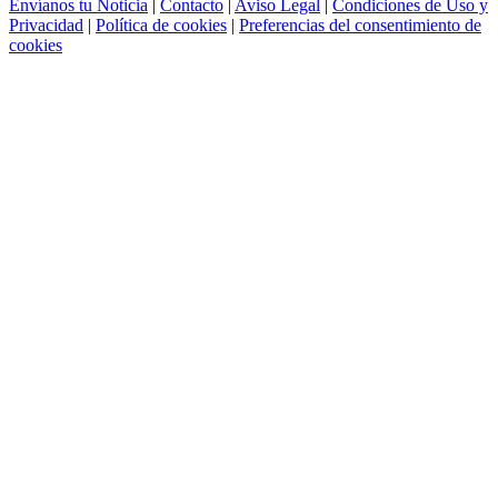
Envíanos tu Noticia
|
Contacto
|
Aviso Legal
|
Condiciones de Uso y
Privacidad
|
Política de cookies
|
Preferencias del consentimiento de
cookies