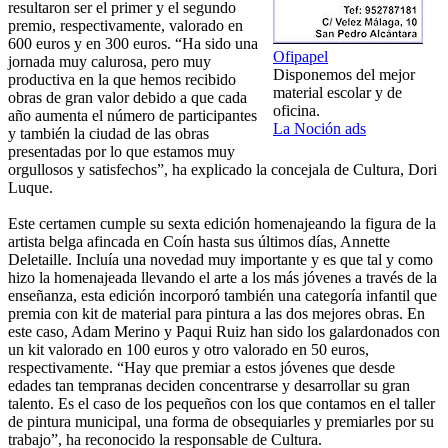
resultaron ser el primer y el segundo
premio, respectivamente, valorado en
600 euros y en 300 euros. “Ha sido una
Ofipapel
jornada muy calurosa, pero muy
Disponemos del mejor
productiva en la que hemos recibido
material escolar y de
obras de gran valor debido a que cada
oficina.
año aumenta el número de participantes
La Noción ads
y también la ciudad de las obras
presentadas por lo que estamos muy
orgullosos y satisfechos”, ha explicado la concejala de Cultura, Dori
Luque.
Este certamen cumple su sexta edición homenajeando la figura de la
artista belga afincada en Coín hasta sus últimos días, Annette
Deletaille. Incluía una novedad muy importante y es que tal y como
hizo la homenajeada llevando el arte a los más jóvenes a través de la
enseñanza, esta edición incorporó también una categoría infantil que
premia con kit de material para pintura a las dos mejores obras. En
este caso, Adam Merino y Paqui Ruiz han sido los galardonados con
un kit valorado en 100 euros y otro valorado en 50 euros,
respectivamente. “Hay que premiar a estos jóvenes que desde
edades tan tempranas deciden concentrarse y desarrollar su gran
talento. Es el caso de los pequeños con los que contamos en el taller
de pintura municipal, una forma de obsequiarles y premiarles por su
trabajo”, ha reconocido la responsable de Cultura.