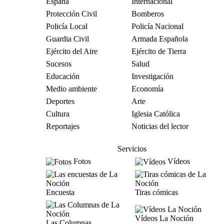
España
Internacional
Protección Civil
Bomberos
Policía Local
Policía Nacional
Guardia Civil
Armada Española
Ejército del Aire
Ejército de Tierra
Sucesos
Salud
Educación
Investigación
Medio ambiente
Economía
Deportes
Arte
Cultura
Iglesia Católica
Reportajes
Noticias del lector
Servicios
Fotos
Vídeos
Encuesta
Tiras cómicas
Vídeos La Noción
Las Columnas