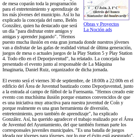
de mesa coparán toda la programación
para el entretenimiento y aprendizaje de
los más jóvenes del municipio. Así lo ha
explicado la concejala del ramo, Belén
Obras y Proyectos
González, quien ha destacado que será
La Noción ads
un día "para disfrutar entre amigos y
amigas y aprender jugando". "Hemos
puesto mucha ilusión en esta gran jornada donde nuestros jóvenes
van a disfrutar de las gafas de realidad virtual de última generación,
juegos de mesa o actuales juegos de la Play Station 5 y Play Station
4. Todo ello en el Deporjuventud", ha relatado. La concejala ha
presentado el evento junto al responsable de La Máquina
Imaginaria, Daniel Ruiz, organizador de dicha jornada.
El evento será el viernes 30 de septiembre, de 18:00h a 22:00h en el
edificio del Área de Juventud bautizado como Deporjuventud, junto
a la entrada al campo de fútbol de la Fuensanta. "Hemos creado este
evento con muchísima ilusión porque estamos convencidos de que
es una iniciativa muy atractiva para nuestra juventud de Coín y
porque realmente es una gran herramienta de diversión,
entretenimiento, pero también de aprendizaje", ha explicado
González. Así, ha querido agradecer el trabajo realizado por el Área
de Juventud del Ayuntamiento, del que también forman parte los
corresponsales juveniles municipales. "Es una batalla de juegos
ideada por jóvenes para jóvenes, por lo que el éxito está asegurado",