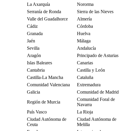
La Axarquía
Nororma
Serranía de Ronda
Sierra de las Nieves
Valle del Guadalhorce
Almería
Cádiz
Córdoba
Granada
Huelva
Jaén
Málaga
Sevilla
Andalucía
Aragón
Principado de Asturias
Islas Baleares
Canarias
Cantabria
Castilla y León
Castilla-La Mancha
Cataluña
Comunidad Valenciana
Extremadura
Galicia
Comunidad de Madrid
Comunidad Foral de
Región de Murcia
Navarra
País Vasco
La Rioja
Ciudad Autónoma de
Ciudad Autónoma de
Ceuta
Melilla