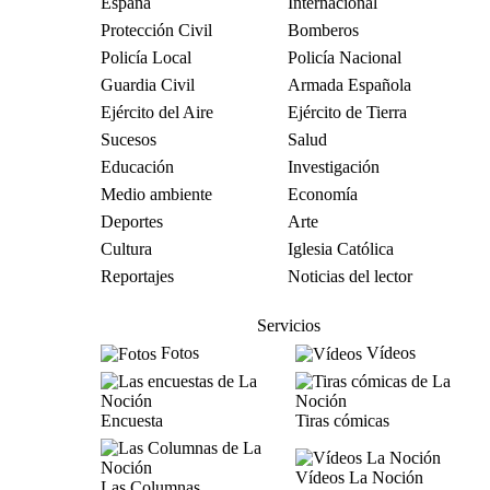
España
Internacional
Protección Civil
Bomberos
Policía Local
Policía Nacional
Guardia Civil
Armada Española
Ejército del Aire
Ejército de Tierra
Sucesos
Salud
Educación
Investigación
Medio ambiente
Economía
Deportes
Arte
Cultura
Iglesia Católica
Reportajes
Noticias del lector
Servicios
Fotos
Vídeos
Encuesta
Tiras cómicas
Vídeos La Noción
Las Columnas