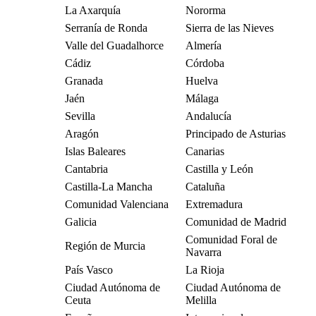
La Axarquía
Nororma
Serranía de Ronda
Sierra de las Nieves
Valle del Guadalhorce
Almería
Cádiz
Córdoba
Granada
Huelva
Jaén
Málaga
Sevilla
Andalucía
Aragón
Principado de Asturias
Islas Baleares
Canarias
Cantabria
Castilla y León
Castilla-La Mancha
Cataluña
Comunidad Valenciana
Extremadura
Galicia
Comunidad de Madrid
Comunidad Foral de
Región de Murcia
Navarra
País Vasco
La Rioja
Ciudad Autónoma de
Ciudad Autónoma de
Ceuta
Melilla