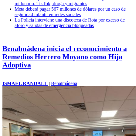
millonario: TikTok, droga y migrantes
Meta deberá pagar 567 millones de dólares por un caso de
seguridad infantil en redes sociales
La Policía interviene una discoteca de Rota por exceso de
aforo y salidas de emergencia bloqueadas
Benalmádena inicia el reconocimiento a
Remedios Herrero Moyano como Hija
Adoptiva
ISMAEL RANDALL
|
Benalmádena