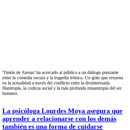
desasosiego
EFE
|
Extremadura