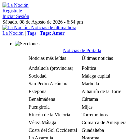
Regístrate
Iniciar Sesión
Sábado, 08 de Agosto de 2026 - 6:54 pm
La Noción
|
Tags
|
Tags: Amor
Noticias de Portada
Noticias más leídas
Últimas noticias
Andalucía (provincias)
Política
Sociedad
Málaga capital
San Pedro Alcántara
Marbella
Estepona
Alhaurín de la Torre
Benalmádena
Cártama
Fuengirola
Mijas
Rincón de la Victoria
Torremolinos
Vélez-Málaga
Comarca de Antequera
Costa del Sol Occidental
Guadalteba
La Axarquía
Nororma