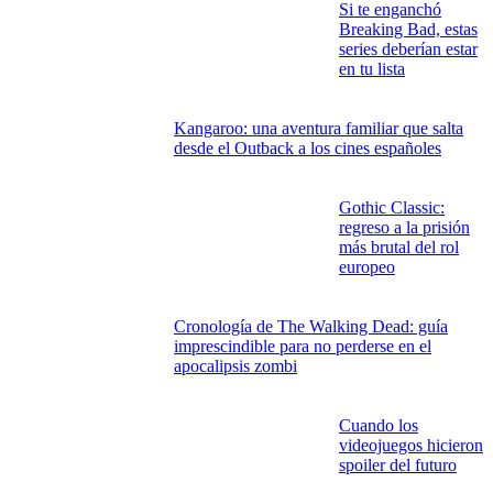
Enlace copiado
VIDEOJUEGOS, TECNOLOGÍA, CINE Y TELEVISIÓN
Cómo elegir un portátil en 2026: claves para
acertar antes de pasar por caja
Escenas postcréditos
de Marvel: las pistas
secretas que nadie
quiere perderse
Historia en modo gamer: los videojuegos
que enseñan más que muchos apuntes