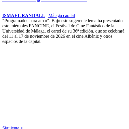
Copla y colectivo LGTBiQ+ sellan su
romance en el Orgullo: “¿Es usted
maricón?”
EFE
|
España
Hace cien años, Concha Piquer se arreglaba en su camerino de un
teatro de Sevilla cuando el letrista y aristócrata Rafael de León entró
en el cuarto y le preguntó: "¿Es usted Conchita Piquer?", a lo que
ella respondió veloz: "¿Es usted maricón?"
FANCINE se enamora de su 36ª edición
con un cartel firmado por Natacha Bustos
e identidad gráfica renovada
ISMAEL RANDALL
|
Málaga capital
"Programados para amar". Bajo este sugerente lema ha presentado
este miércoles FANCINE, el Festival de Cine Fantástico de la