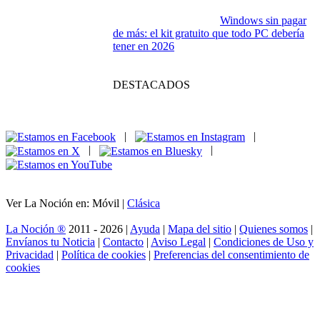
Si te enganchó
Breaking Bad, estas
series deberían estar
en tu lista
Kangaroo: una aventura familiar que salta
desde el Outback a los cines españoles
Gothic Classic:
regreso a la prisión
más brutal del rol
europeo
Cronología de The Walking Dead: guía
imprescindible para no perderse en el
apocalipsis zombi
Cuando los
videojuegos hicieron
spoiler del futuro