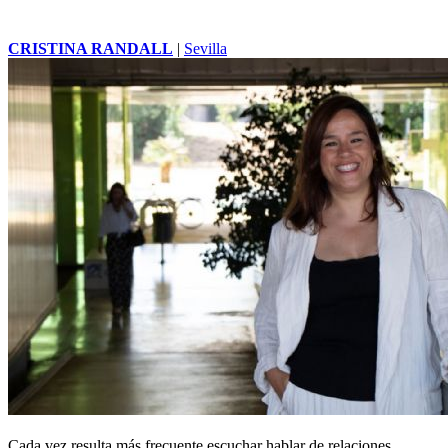
'Timón de Atenas' ha acercado al público a un diálogo punzante
entre la comedia oscura y la tragedia irónica. Un grito que resuena
en la actualidad a través del conflicto entre la desinteresada
filantropía, la codicia social y la más profunda misantropía del ser
humano.
La psicóloga Lourdes Moya asegura que
aprender a relacionarse con los demás
también es una forma de cuidarse
CRISTINA RANDALL
|
Sevilla