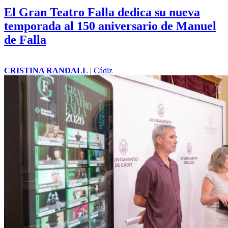
El Gran Teatro Falla dedica su nueva
temporada al 150 aniversario de Manuel
de Falla
CRISTINA RANDALL
|
Cádiz